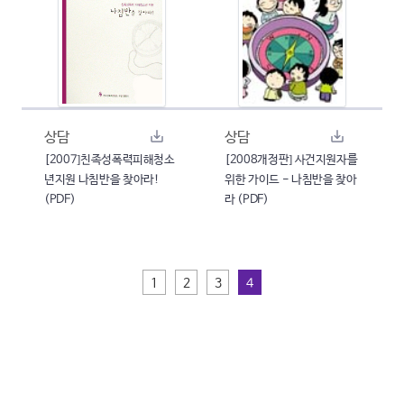
상담
상담
[2007]친족성폭력피해청소
[2008개정판] 사건지원자를
년지원 나침반을 찾아라!
위한 가이드 - 나침반을 찾아
(PDF)
라 (PDF)
1
2
3
4