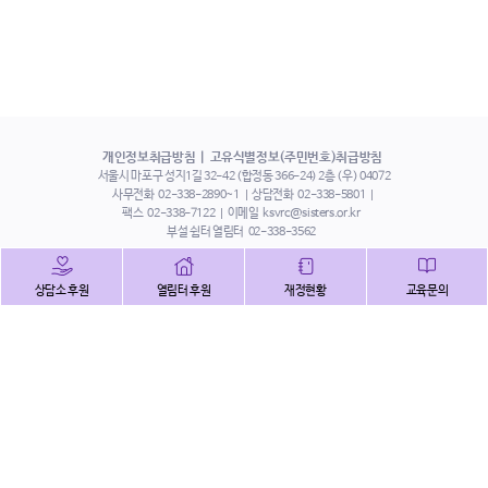
개인정보취급방침
고유식별정보(주민번호)취급방침
서울시 마포구 성지1길 32-42 (합정동 366-24) 2층 (우) 04072
사무전화
02-338-2890~1
상담전화
02-338-5801
팩스
02-338-7122
이메일
ksvrc@sisters.or.kr
부설 쉼터 열림터
02-338-3562
인스타그램
페이스북
트위터
상담소 후원
열림터 후원
재정현황
교육문의
유튜브
해피빈
본 홈페이지에 게시된 이메일 주소 자동 수집을 거부하며,
이를 위반 시 정보통신법에 의하여 처벌됨을 유념하시기 바랍니다.
Copyright©2022 사단법인 한국성폭력상담소 All Right Reserved.