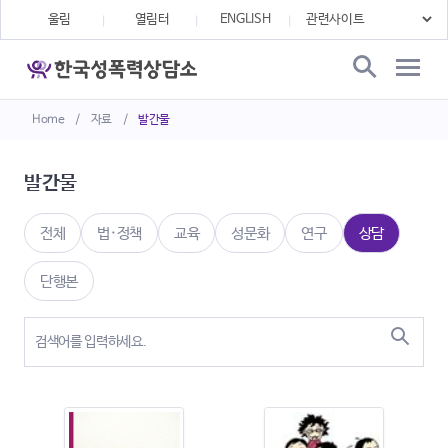
울림
열림터
ENGLISH
Home
/
자료
/
발간물
발간물
전체
법·정책
교육
성문화
연구
상담
단행본