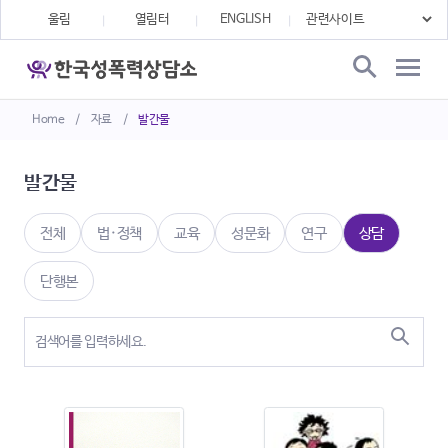
울림
열림터
ENGLISH
Home
/
자료
/
발간물
발간물
전체
법·정책
교육
성문화
연구
상담
단행본