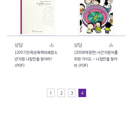
상담
상담
[2007]친족성폭력피해청소
[2008개정판] 사건지원자를
년지원 나침반을 찾아라!
위한 가이드 - 나침반을 찾아
(PDF)
라 (PDF)
1
2
3
4