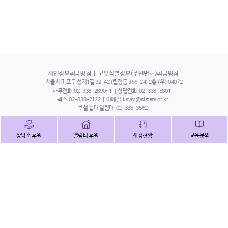
개인정보취급방침
고유식별정보(주민번호)취급방침
서울시 마포구 성지1길 32-42 (합정동 366-24) 2층 (우) 04072
사무전화
02-338-2890~1
상담전화
02-338-5801
팩스
02-338-7122
이메일
ksvrc@sisters.or.kr
부설 쉼터 열림터
02-338-3562
인스타그램
페이스북
트위터
상담소 후원
열림터 후원
재정현황
교육문의
유튜브
해피빈
본 홈페이지에 게시된 이메일 주소 자동 수집을 거부하며,
이를 위반 시 정보통신법에 의하여 처벌됨을 유념하시기 바랍니다.
Copyright©2022 사단법인 한국성폭력상담소 All Right Reserved.