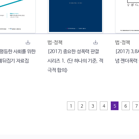
법·정책
법·정책
 성평등한 사회를 위한
[2017] 중요한 성폭력 판결
[2017] 
례뒤집기 자료집
시리즈 1. <단 하나의 기준, 적
념 젠더폭력
극적 합의>
1
2
3
4
5
6
7