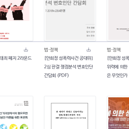
법·정책
법·정책
 낙태죄 폐지 2라운드
[안희정 성폭력사건 공대위]
[안희정 성
2심 판결 쟁점분석 변호인단
위력에 의한
간담회 (PDF)
은 무엇인가 