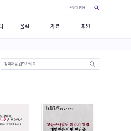
ENGLISH
터
울림
자료
후원
 소개
울림 소개
발간물
후원 안내
 소식
울림 소식
소식지
특별한 후원
뉴스레터
지/소식지
소식지 (new)
상회복
립지원
대/연구