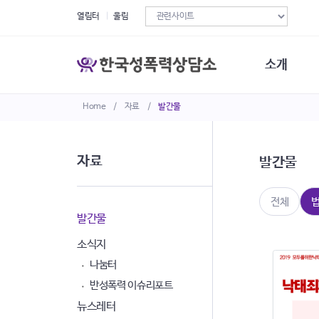
열림터
울림
소개
Home
/
자료
/
발간물
한국성폭력상
연혁
조직구성
자료
발간물
오시는길
재정현황
정관·규정·약
전체
비전선언문
발간물
소식지
나눔터
반성폭력 이슈리포트
뉴스레터