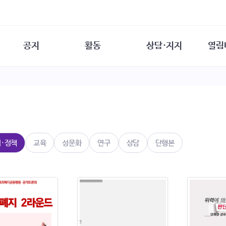
공지
활동
상담·지지
열림
담소
사무 공지
성문화운동
성폭력이란
열림터
행사 참여 안내
법·제도 변화
열림터
성폭력의 개념
자원활동 안내
성폭력 사안대응
성폭력의 대응
공
교육 문의
연구·교육
성문화와 성폭력
일
회원·상담소 소식
통념 점검하기
자
속
생존자 역량강화
함께 고민하기
연
법·정책
교육
성문화
연구
상담
단행본
여성·인권·국제연대
상담 통계
상담지원 안내