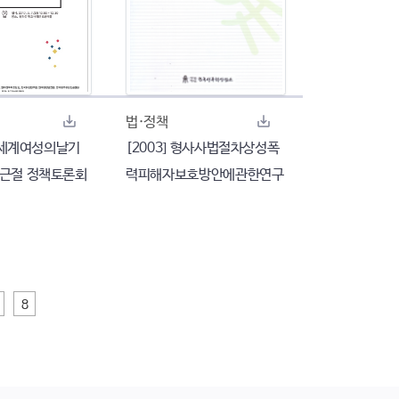
법·정책
3.8세계여성의날기
[2003] 형사사법절차상성폭
 근절 정책토론회
력피해자보호방안에관한연구
8