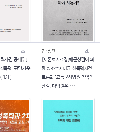
법·정책
폭력사건 공대위]
[토론회자료집]해군상관에 의
 성폭력, 판단기준
한 성소수자여군 성폭력사건
(PDF)
토론회 '고등군사법원 최악의
판결, 대법원은 ···