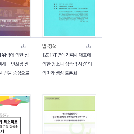
법·정책
 위력에 의한 성
[2017]"연예기획사 대표에
피해 - 안희정 전
의한 청소녀 성폭력 사건"의
 사건을 중심으로
의미와 쟁점 토론회