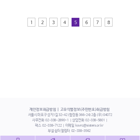
1
2
3
4
5
6
7
8
개인정보취급방침
고유식별정보(주민번호)취급방침
서울시 마포구 성지1길 32-42 (합정동 366-24) 2층 (우) 04072
사무전화
02-338-2890~1
상담전화
02-338-5801
팩스
02-338-7122
이메일
ksvrc@sisters.or.kr
부설 쉼터 열림터
02-338-3562