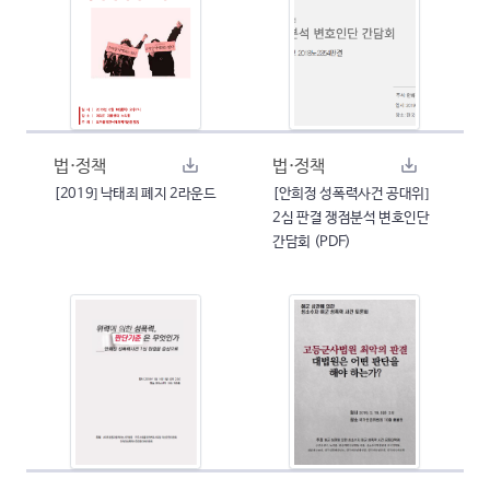
법·정책
법·정책
[2019] 낙태죄 폐지 2라운드
[안희정 성폭력사건 공대위]
2심 판결 쟁점분석 변호인단
간담회 (PDF)