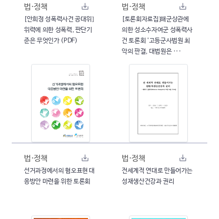
법·정책
법·정책
[안희정 성폭력사건 공대위]
[토론회자료집]해군상관에
위력에 의한 성폭력, 판단기
의한 성소수자여군 성폭력사
준은 무엇인가 (PDF)
건 토론회 '고등군사법원 최
악의 판결, 대법원은 ···
법·정책
법·정책
선거과정에서의 혐오표현 대
전세계적 연대로 만들어가는
응방안 마련을 위한 토론회
성재생산건강과 권리