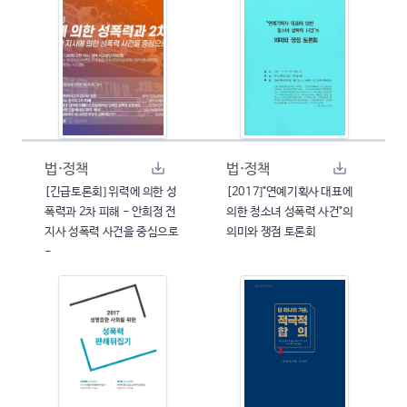
법·정책
법·정책
[긴급토론회] 위력에 의한 성
[2017]"연예기획사 대표에
폭력과 2차 피해 - 안희정 전
의한 청소녀 성폭력 사건"의
지사 성폭력 사건을 중심으로
의미와 쟁점 토론회
-