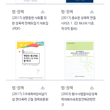
법·정책
법·정책
[2017] 성평등한 사회를 위
[2017] 중요한 성폭력 판결
한 성폭력 판례뒤집기 자료집
시리즈 1. <단 하나의 기준,
(PDF)
적극적 합의>
법·정책
법·정책
[2017] 3.8세계여성의날기
[2003] 형사사법절차상성폭
념 젠더폭력 근절 정책토론회
력피해자보호방안에관한연
구