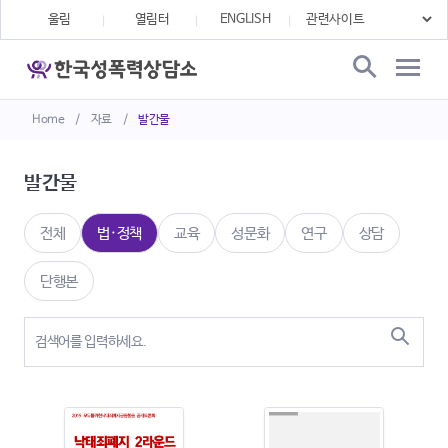
울림
열림터
ENGLISH
Home
/
자료
/
발간물
발간물
전체
법·정책
교육
성문화
연구
상담
단행본