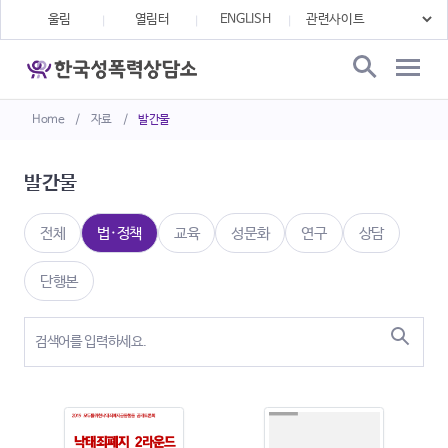
울림
열림터
ENGLISH
Home
/
자료
/
발간물
발간물
전체
법·정책
교육
성문화
연구
상담
단행본