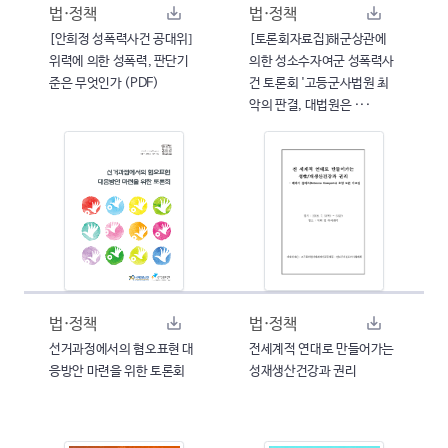
법·정책
법·정책
[안희정 성폭력사건 공대위]
[토론회자료집]해군상관에
위력에 의한 성폭력, 판단기
의한 성소수자여군 성폭력사
준은 무엇인가 (PDF)
건 토론회 '고등군사법원 최
악의 판결, 대법원은 ···
법·정책
법·정책
선거과정에서의 혐오표현 대
전세계적 연대로 만들어가는
응방안 마련을 위한 토론회
성재생산건강과 권리