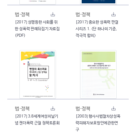
법·정책
법·정책
[2017] 성평등한 사회를 위
[2017] 중요한 성폭력 판결
한 성폭력 판례뒤집기 자료집
시리즈 1. <단 하나의 기준,
(PDF)
적극적 합의>
법·정책
법·정책
[2017] 3.8세계여성의날기
[2003] 형사사법절차상성폭
념 젠더폭력 근절 정책토론회
력피해자보호방안에관한연
구