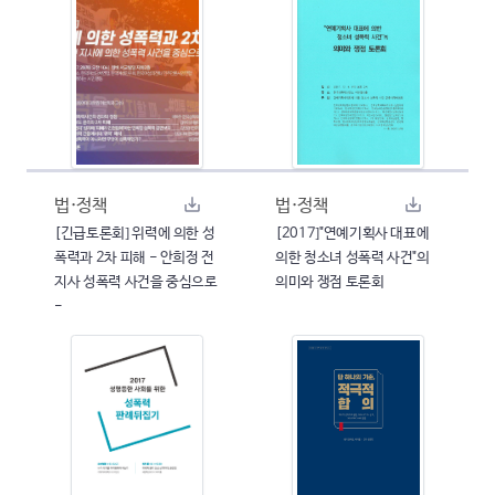
법·정책
법·정책
[긴급토론회] 위력에 의한 성
[2017]"연예기획사 대표에
폭력과 2차 피해 - 안희정 전
의한 청소녀 성폭력 사건"의
지사 성폭력 사건을 중심으로
의미와 쟁점 토론회
-