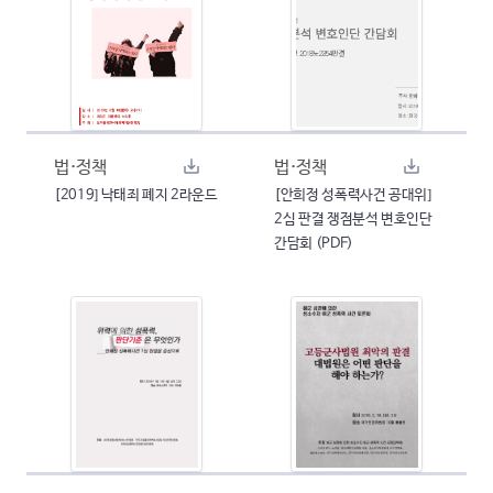
법·정책
법·정책
[2019] 낙태죄 폐지 2라운드
[안희정 성폭력사건 공대위]
2심 판결 쟁점분석 변호인단
간담회 (PDF)