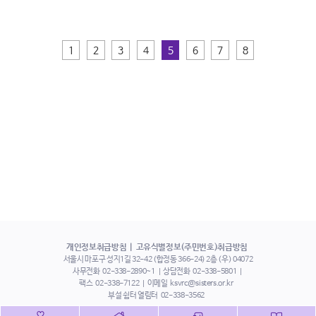
1
2
3
4
5
6
7
8
개인정보취급방침
고유식별정보(주민번호)취급방침
서울시 마포구 성지1길 32-42 (합정동 366-24) 2층 (우) 04072
사무전화
02-338-2890~1
상담전화
02-338-5801
팩스
02-338-7122
이메일
ksvrc@sisters.or.kr
부설 쉼터 열림터
02-338-3562