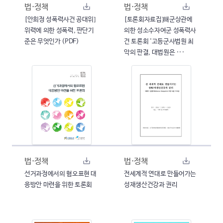
법·정책
법·정책
[안희정 성폭력사건 공대위]
[토론회자료집]해군상관에
위력에 의한 성폭력, 판단기
의한 성소수자여군 성폭력사
준은 무엇인가 (PDF)
건 토론회 '고등군사법원 최
악의 판결, 대법원은 ···
법·정책
법·정책
선거과정에서의 혐오표현 대
전세계적 연대로 만들어가는
응방안 마련을 위한 토론회
성재생산건강과 권리