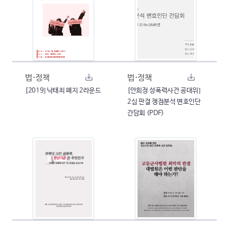
법·정책
법·정책
[2019] 낙태죄 폐지 2라운드
[안희정 성폭력사건 공대위]
2심 판결 쟁점분석 변호인단
간담회 (PDF)