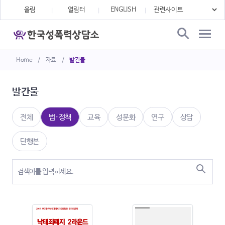
울림
열림터
ENGLISH
Home
/
자료
/
발간물
발간물
전체
법·정책
교육
성문화
연구
상담
단행본