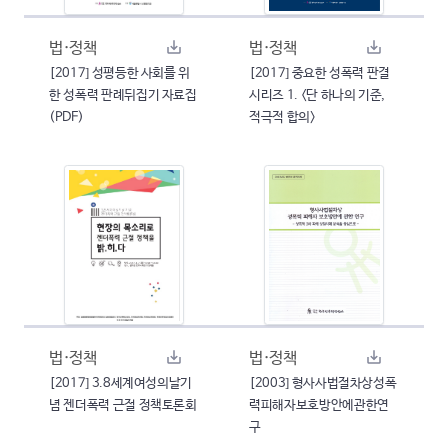
법·정책
법·정책
[2017] 성평등한 사회를 위
[2017] 중요한 성폭력 판결
한 성폭력 판례뒤집기 자료집
시리즈 1. <단 하나의 기준,
(PDF)
적극적 합의>
법·정책
법·정책
[2017] 3.8세계여성의날기
[2003] 형사사법절차상성폭
념 젠더폭력 근절 정책토론회
력피해자보호방안에관한연
구