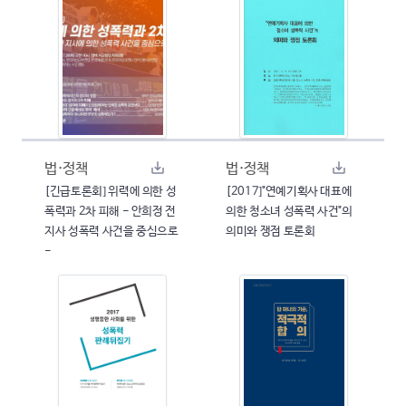
법·정책
법·정책
[긴급토론회] 위력에 의한 성
[2017]"연예기획사 대표에
폭력과 2차 피해 - 안희정 전
의한 청소녀 성폭력 사건"의
지사 성폭력 사건을 중심으로
의미와 쟁점 토론회
-