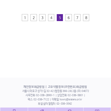
1
2
3
4
5
6
7
8
개인정보취급방침
고유식별정보(주민번호)취급방침
서울시 마포구 성지1길 32-42 (합정동 366-24) 2층 (우) 04072
사무전화
02-338-2890~1
상담전화
02-338-5801
팩스
02-338-7122
이메일
ksvrc@sisters.or.kr
부설 쉼터 열림터
02-338-3562