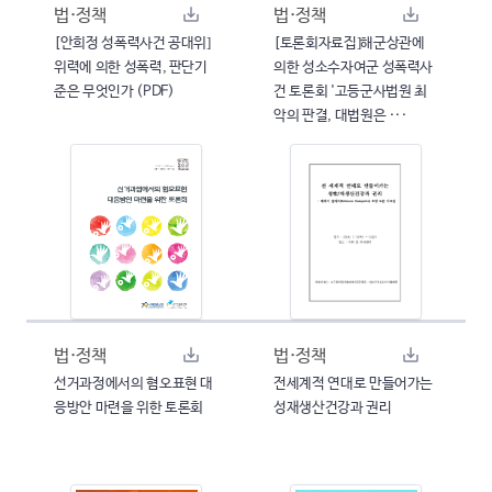
법·정책
법·정책
[안희정 성폭력사건 공대위]
[토론회자료집]해군상관에
위력에 의한 성폭력, 판단기
의한 성소수자여군 성폭력사
준은 무엇인가 (PDF)
건 토론회 '고등군사법원 최
악의 판결, 대법원은 ···
법·정책
법·정책
선거과정에서의 혐오표현 대
전세계적 연대로 만들어가는
응방안 마련을 위한 토론회
성재생산건강과 권리