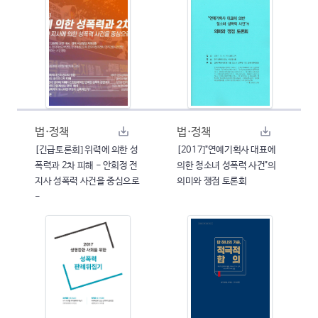
법·정책
법·정책
[긴급토론회] 위력에 의한 성
[2017]"연예기획사 대표에
폭력과 2차 피해 - 안희정 전
의한 청소녀 성폭력 사건"의
지사 성폭력 사건을 중심으로
의미와 쟁점 토론회
-