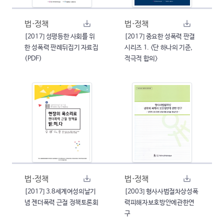
법·정책
법·정책
[2017] 성평등한 사회를 위
[2017] 중요한 성폭력 판결
한 성폭력 판례뒤집기 자료집
시리즈 1. <단 하나의 기준,
(PDF)
적극적 합의>
법·정책
법·정책
[2017] 3.8세계여성의날기
[2003] 형사사법절차상성폭
념 젠더폭력 근절 정책토론회
력피해자보호방안에관한연
구