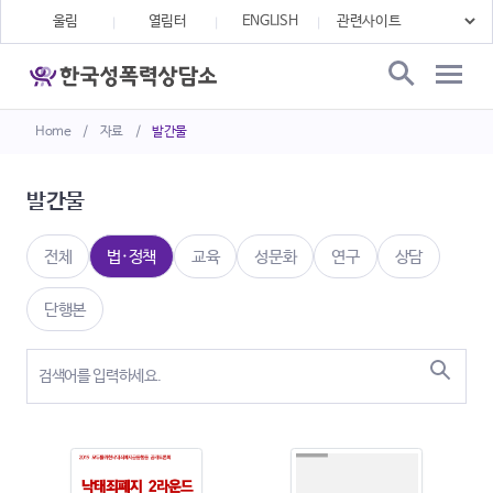
울림
열림터
ENGLISH
Home
/
자료
/
발간물
발간물
전체
법·정책
교육
성문화
연구
상담
단행본