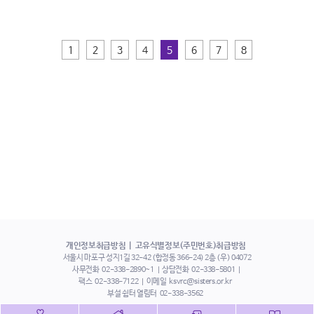
1
2
3
4
5
6
7
8
개인정보취급방침
고유식별정보(주민번호)취급방침
서울시 마포구 성지1길 32-42 (합정동 366-24) 2층 (우) 04072
사무전화
02-338-2890~1
상담전화
02-338-5801
팩스
02-338-7122
이메일
ksvrc@sisters.or.kr
부설 쉼터 열림터
02-338-3562