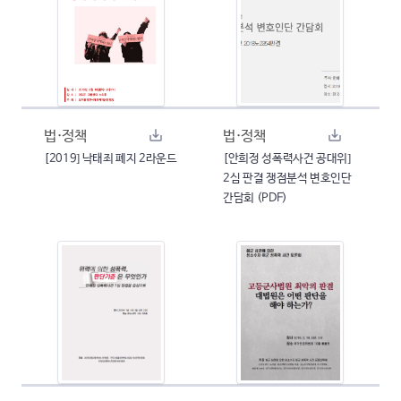
법·정책
법·정책
[2019] 낙태죄 폐지 2라운드
[안희정 성폭력사건 공대위]
2심 판결 쟁점분석 변호인단
간담회 (PDF)