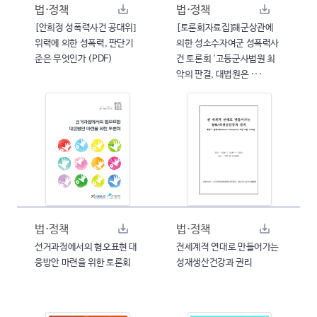
법·정책
법·정책
[안희정 성폭력사건 공대위]
[토론회자료집]해군상관에
위력에 의한 성폭력, 판단기
의한 성소수자여군 성폭력사
준은 무엇인가 (PDF)
건 토론회 '고등군사법원 최
악의 판결, 대법원은 ···
법·정책
법·정책
선거과정에서의 혐오표현 대
전세계적 연대로 만들어가는
응방안 마련을 위한 토론회
성재생산건강과 권리