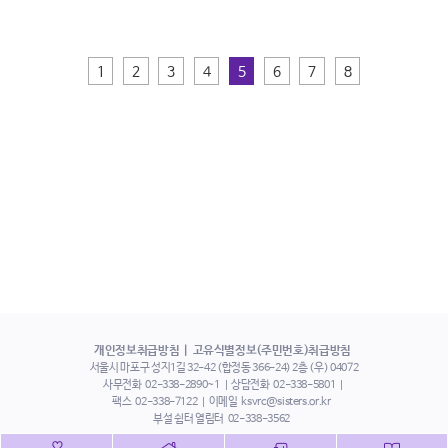
1
2
3
4
5
6
7
8
개인정보취급방침
고유식별정보(주민번호)취급방침
서울시 마포구 성지1길 32-42 (합정동 366-24) 2층 (우) 04072
사무전화
02-338-2890~1
상담전화
02-338-5801
팩스
02-338-7122
이메일
ksvrc@sisters.or.kr
부설 쉼터 열림터
02-338-3562