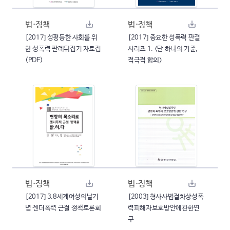
법·정책
법·정책
[2017] 성평등한 사회를 위
[2017] 중요한 성폭력 판결
한 성폭력 판례뒤집기 자료집
시리즈 1. <단 하나의 기준,
(PDF)
적극적 합의>
법·정책
법·정책
[2017] 3.8세계여성의날기
[2003] 형사사법절차상성폭
념 젠더폭력 근절 정책토론회
력피해자보호방안에관한연
구