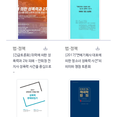
법·정책
법·정책
[긴급토론회] 위력에 의한 성
[2017]"연예기획사 대표에
폭력과 2차 피해 - 안희정 전
의한 청소녀 성폭력 사건"의
지사 성폭력 사건을 중심으로
의미와 쟁점 토론회
-