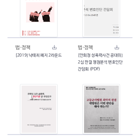
법·정책
법·정책
[2019] 낙태죄 폐지 2라운드
[안희정 성폭력사건 공대위]
2심 판결 쟁점분석 변호인단
간담회 (PDF)