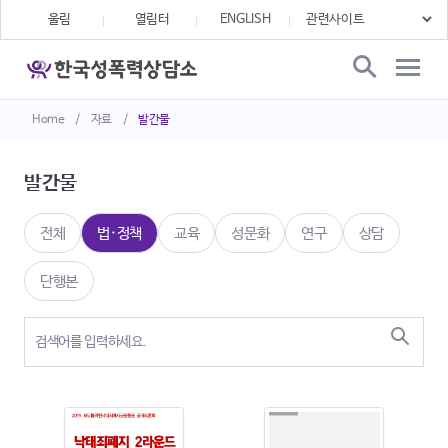
울림
열림터
ENGLISH
Home
/
자료
/
발간물
발간물
전체
법·정책
교육
성문화
연구
상담
단행본