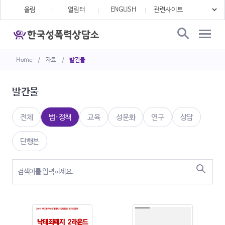
울림
열림터
ENGLISH
Home
/
자료
/
발간물
발간물
전체
법·정책
교육
성문화
연구
상담
단행본