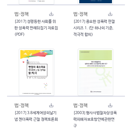
법·정책
법·정책
[2017] 성평등한 사회를 위
[2017] 중요한 성폭력 판결
한 성폭력 판례뒤집기 자료집
시리즈 1. <단 하나의 기준,
(PDF)
적극적 합의>
법·정책
법·정책
[2017] 3.8세계여성의날기
[2003] 형사사법절차상성폭
념 젠더폭력 근절 정책토론회
력피해자보호방안에관한연
구