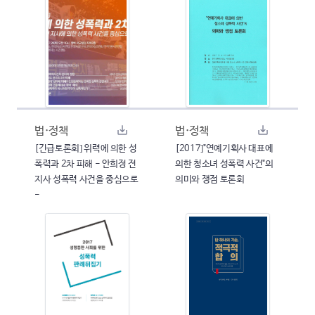
법·정책
법·정책
[긴급토론회] 위력에 의한 성
[2017]"연예기획사 대표에
폭력과 2차 피해 - 안희정 전
의한 청소녀 성폭력 사건"의
지사 성폭력 사건을 중심으로
의미와 쟁점 토론회
-