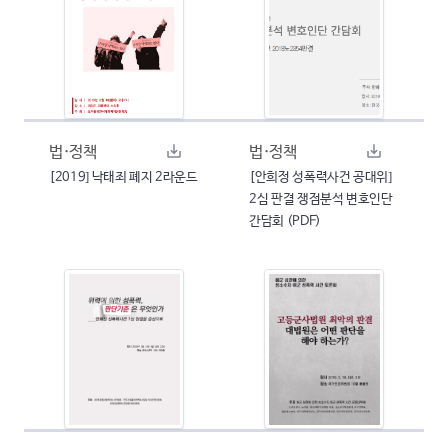
법·정책
법·정책
[2019] 낙태죄 폐지 2라운드
[안희정 성폭력사건 공대위]
2심 판결 쟁점분석 변호인단
간담회 (PDF)