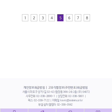
1
2
3
4
5
6
7
8
개인정보취급방침
고유식별정보(주민번호)취급방침
서울시 마포구 성지1길 32-42 (합정동 366-24) 2층 (우) 04072
사무전화
02-338-2890~1
상담전화
02-338-5801
팩스
02-338-7122
이메일
ksvrc@sisters.or.kr
부설 쉼터 열림터
02-338-3562