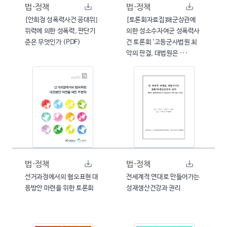
법·정책
법·정책
[안희정 성폭력사건 공대위]
[토론회자료집]해군상관에
위력에 의한 성폭력, 판단기
의한 성소수자여군 성폭력사
준은 무엇인가 (PDF)
건 토론회 '고등군사법원 최
악의 판결, 대법원은 ···
법·정책
법·정책
선거과정에서의 혐오표현 대
전세계적 연대로 만들어가는
응방안 마련을 위한 토론회
성재생산건강과 권리