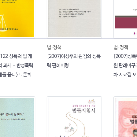
법·정책
법·정책
<1122 성폭력 법 개
[2007]여성주의 관점의 성폭
[2007]성
와 과제 - 반성폭력
력 판례비평
원 판례바꾸기
래를 묻다> 토론회
차 자료집 모