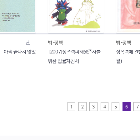
법·정책
법·정책
나는 아직 끝나지 않았
[2007]성폭력피해생존자를
성폭력에 관
위한 법률지침서
절)
1
2
3
4
5
6
7