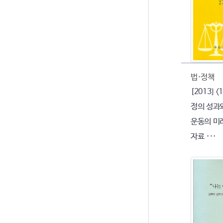
법·정책
[2013] 
정의 성과
운동의 미
자료 ···