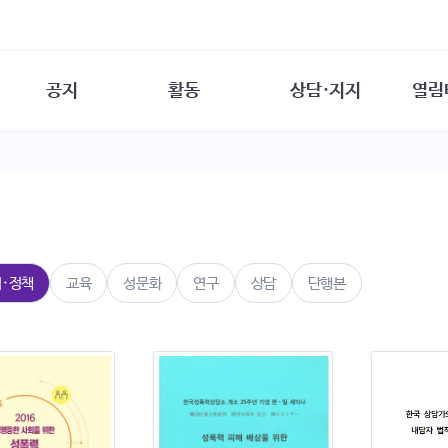
공지
활동
상담·지지
열림
담소
사무 공지
성문화운동
성폭력이란
열림터
행사 참여 안내
법·제도 변화
열림터
성폭력의 개념
자원활동 안내
성폭력 사안대응
성폭력의 대응
공
교육 문의
연구·교육
성문화와 성폭력
일
회원·상담소 소식
통념 점검하기
자
속
생존자 역량강화
함께 고민하기
연
법·정책
교육
성문화
연구
상담
단행본
여성·인권·국제연대
상담 통계
상담지원 안내