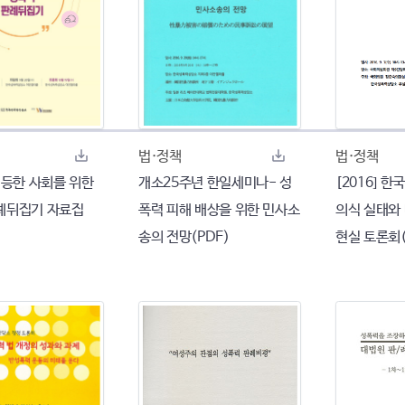
법·정책
법·정책
평등한 사회를 위한
개소25주년 한일세미나- 성
[2016] 
례뒤집기 자료집
폭력 피해 배상을 위한 민사소
의식 실태와
송의 전망(PDF)
현실 토론회(