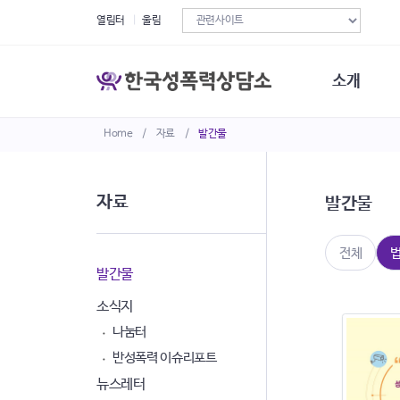
열림터
울림
소개
Home
/
자료
/
발간물
한국성폭력상
연혁
조직구성
자료
발간물
오시는길
재정현황
정관·규정·약
전체
비전선언문
발간물
소식지
나눔터
반성폭력 이슈리포트
뉴스레터