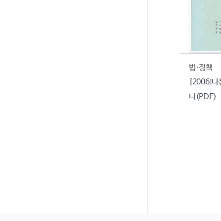
법·정책
[2006]
다(PDF)