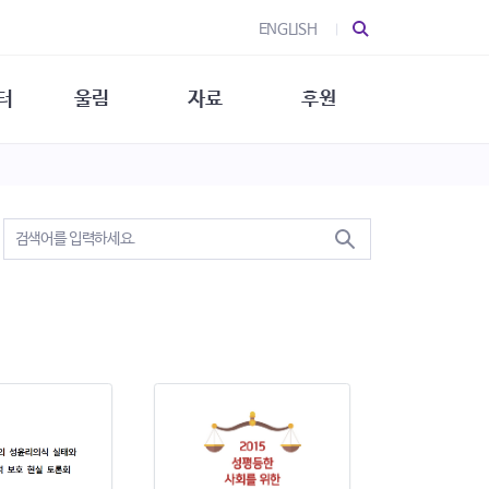
ENGLISH
터
울림
자료
후원
 소개
울림 소개
발간물
후원 안내
 소식
울림 소식
소식지
특별한 후원
뉴스레터
지/소식지
소식지 (new)
상회복
립지원
대/연구