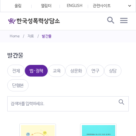
울림
열림터
ENGLISH
Home
/
자료
/
발간물
발간물
전체
법·정책
교육
성문화
연구
상담
단행본