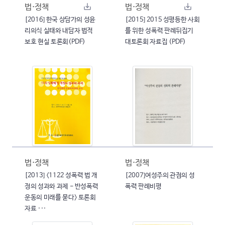
법·정책
법·정책
[2016] 한국 상담가의 성윤
[2015] 2015 성평등한 사회
리의식 실태와 내담자 법적
를 위한 성폭력 판례뒤집기
보호 현실 토론회(PDF)
대토론회 자료집 (PDF)
법·정책
법·정책
[2013] <1122 성폭력 법 개
[2007]여성주의 관점의 성
정의 성과와 과제 - 반성폭력
폭력 판례비평
운동의 미래를 묻다> 토론회
자료 ···