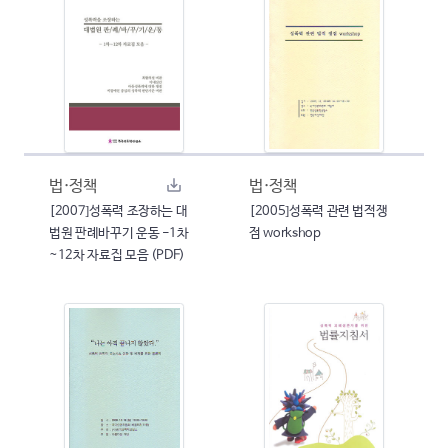
법·정책
법·정책
[2007]성폭력 조장하는 대
[2005]성폭력 관련 법적쟁
법원 판례바꾸기 운동 -1차
점 workshop
~12차 자료집 모음 (PDF)