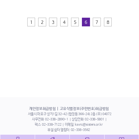
1
2
3
4
5
6
7
8
개인정보취급방침
고유식별정보(주민번호)취급방침
서울시 마포구 성지1길 32-42 (합정동 366-24) 2층 (우) 04072
사무전화
02-338-2890~1
상담전화
02-338-5801
팩스
02-338-7122
이메일
ksvrc@sisters.or.kr
부설 쉼터 열림터
02-338-3562