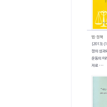
법·정책
[2013] 
정의 성과
운동의 미
자료 ···