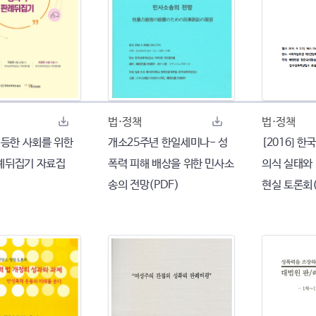
법·정책
법·정책
평등한 사회를 위한
개소25주년 한일세미나- 성
[2016] 
례뒤집기 자료집
폭력 피해 배상을 위한 민사소
의식 실태와
송의 전망(PDF)
현실 토론회(