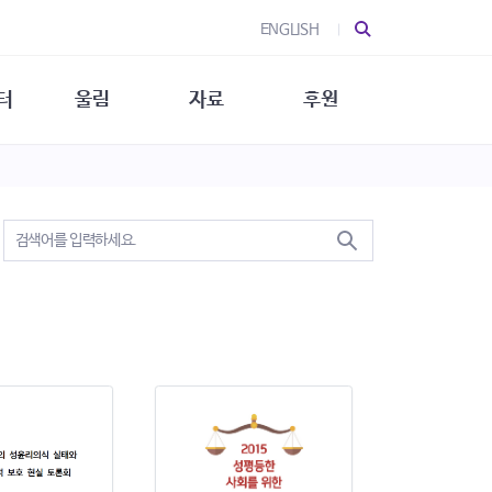
ENGLISH
터
울림
자료
후원
 소개
울림 소개
발간물
후원 안내
 소식
울림 소식
소식지
특별한 후원
뉴스레터
지/소식지
소식지 (new)
상회복
립지원
대/연구