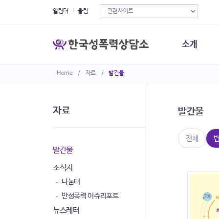
열림터
울림
소개
Home
/
자료
/
발간물
한국성폭력상
연혁
조직구성
자료
발간물
오시는길
재정현황
정관·규정·약
전체
비전선언문
발간물
소식지
나눔터
반성폭력 이슈리포트
뉴스레터