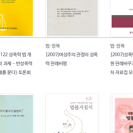
법·정책
법·정책
<1122 성폭력 법 개
[2007]여성주의 관점의 성폭
[2007]성
와 과제 - 반성폭력
력 판례비평
원 판례바꾸기
래를 묻다> 토론회
차 자료집 모