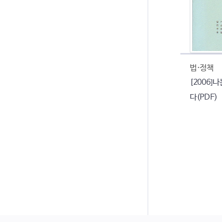
법·정책
[2006]
다(PDF)