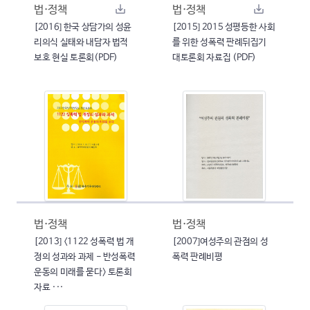
법·정책
법·정책
[2016] 한국 상담가의 성윤
[2015] 2015 성평등한 사회
리의식 실태와 내담자 법적
를 위한 성폭력 판례뒤집기
보호 현실 토론회(PDF)
대토론회 자료집 (PDF)
법·정책
법·정책
[2013] <1122 성폭력 법 개
[2007]여성주의 관점의 성
정의 성과와 과제 - 반성폭력
폭력 판례비평
운동의 미래를 묻다> 토론회
자료 ···