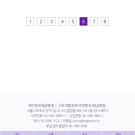
1
2
3
4
5
6
7
8
개인정보취급방침
고유식별정보(주민번호)취급방침
서울시 마포구 성지1길 32-42 (합정동 366-24) 2층 (우) 04072
사무전화
02-338-2890~1
상담전화
02-338-5801
팩스
02-338-7122
이메일
ksvrc@sisters.or.kr
부설 쉼터 열림터
02-338-3562