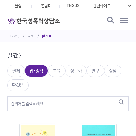
울림
열림터
ENGLISH
Home
/
자료
/
발간물
발간물
전체
법·정책
교육
성문화
연구
상담
단행본