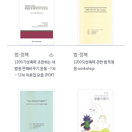
법·정책
법·정책
[2007]성폭력 조장하는 대
[2005]성폭력 관련 법적쟁
법원 판례바꾸기 운동 -1차
점 workshop
~12차 자료집 모음 (PDF)