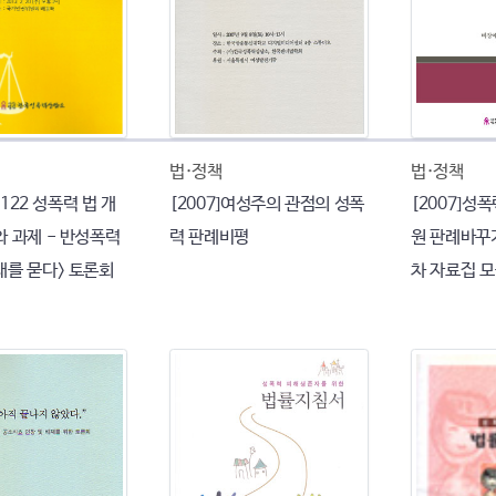
법·정책
법·정책
<1122 성폭력 법 개
[2007]여성주의 관점의 성폭
[2007]성
와 과제 - 반성폭력
력 판례비평
원 판례바꾸기
래를 묻다> 토론회
차 자료집 모