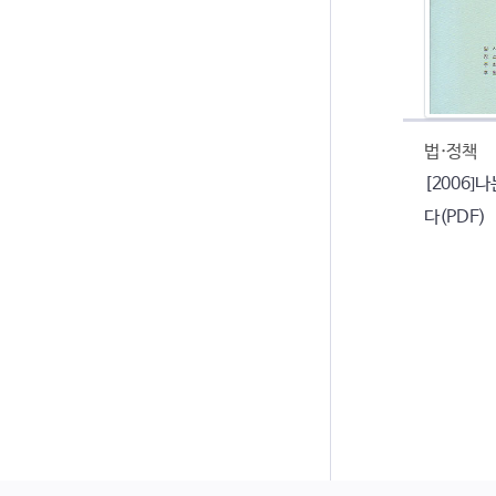
법·정책
[2006]
다(PDF)