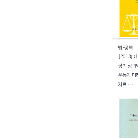
법·정책
[2013] 
정의 성과
운동의 미
자료 ···