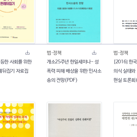
법·정책
법·정책
평등한 사회를 위한
개소25주년 한일세미나- 성
[2016] 
례뒤집기 자료집
폭력 피해 배상을 위한 민사소
의식 실태와
송의 전망(PDF)
현실 토론회(