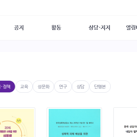
공지
활동
상담·지지
열림
담소
사무 공지
성문화운동
성폭력이란
열림터
행사 참여 안내
법·제도 변화
열림터
성폭력의 개념
자원활동 안내
성폭력 사안대응
성폭력의 대응
공
교육 문의
연구·교육
성문화와 성폭력
일
회원·상담소 소식
통념 점검하기
자
속
생존자 역량강화
함께 고민하기
연
법·정책
교육
성문화
연구
상담
단행본
여성·인권·국제연대
상담 통계
상담지원 안내