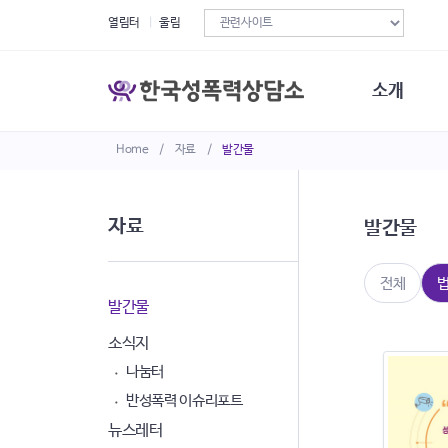
열림터
울림
소개
Home
/
자료
/
발간물
한국성폭력상
연혁
조직구성
자료
발간물
오시는길
재정현황
정관·규정·약
전체
비전선언문
발간물
소식지
나눔터
반성폭력 이슈리포트
뉴스레터