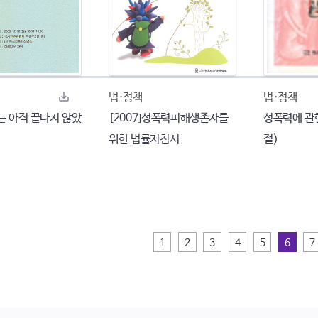
법·정책
법·정책
나는 아직 끝나지 않았
[2007]성폭력피해생존자를
성폭력에 관
위한 법률지침서
절)
1
2
3
4
5
6
7