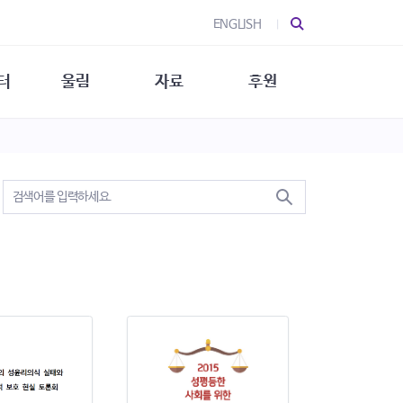
ENGLISH
터
울림
자료
후원
 소개
울림 소개
발간물
후원 안내
 소식
울림 소식
소식지
특별한 후원
뉴스레터
지/소식지
소식지 (new)
상회복
립지원
대/연구