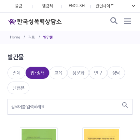
울림
열림터
ENGLISH
Home
/
자료
/
발간물
발간물
전체
법·정책
교육
성문화
연구
상담
단행본