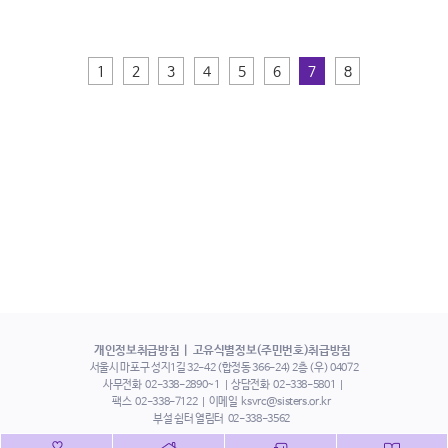
1
2
3
4
5
6
7
8
개인정보취급방침
고유식별정보(주민번호)취급방침
서울시 마포구 성지1길 32-42 (합정동 366-24) 2층 (우) 04072
사무전화
02-338-2890~1
상담전화
02-338-5801
팩스
02-338-7122
이메일
ksvrc@sisters.or.kr
부설 쉼터 열림터
02-338-3562