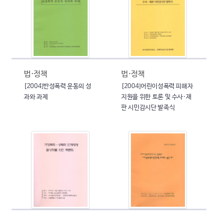
법·정책
법·정책
[2004]반성폭력 운동의 성
[2004]어린이성폭력 피해자
과와 과제
지원을 위한 토론 및 수사·재
판 시민감시단 발족식