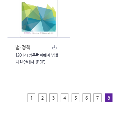
법·정책
[2014] 성폭력피해자 법률
지원 안내서 (PDF)
1
2
3
4
5
6
7
8