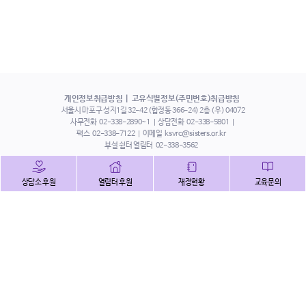
개인정보취급방침
고유식별정보(주민번호)취급방침
서울시 마포구 성지1길 32-42 (합정동 366-24) 2층 (우) 04072
사무전화
02-338-2890~1
상담전화
02-338-5801
팩스
02-338-7122
이메일
ksvrc@sisters.or.kr
부설 쉼터 열림터
02-338-3562
인스타그램
페이스북
트위터
상담소 후원
열림터 후원
재정현황
교육문의
유튜브
해피빈
본 홈페이지에 게시된 이메일 주소 자동 수집을 거부하며,
이를 위반 시 정보통신법에 의하여 처벌됨을 유념하시기 바랍니다.
Copyright©2022 사단법인 한국성폭력상담소 All Right Reserved.