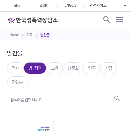
울림
열림터
ENGLISH
Home
/
자료
/
발간물
발간물
전체
법·정책
교육
성문화
연구
상담
단행본