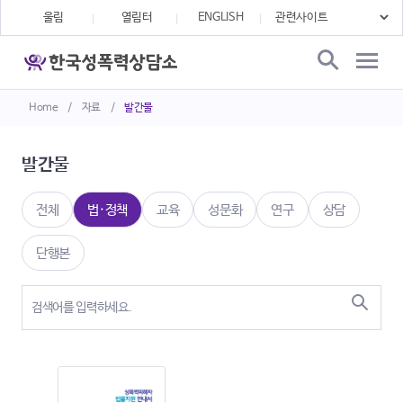
울림
열림터
ENGLISH
Home
/
자료
/
발간물
발간물
전체
법·정책
교육
성문화
연구
상담
단행본