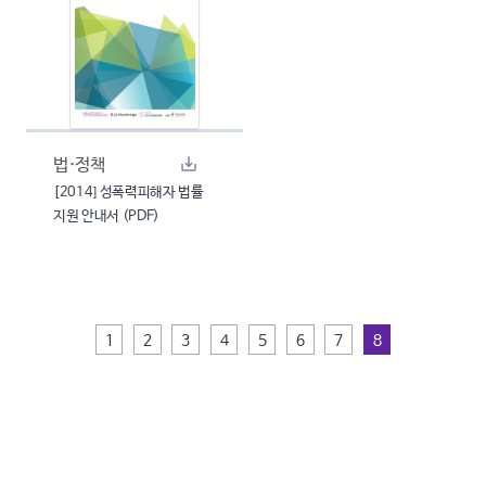
법·정책
[2014] 성폭력피해자 법률
지원 안내서 (PDF)
1
2
3
4
5
6
7
8