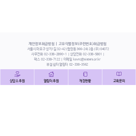
개인정보취급방침
고유식별정보(주민번호)취급방침
서울시 마포구 성지1길 32-42 (합정동 366-24) 2층 (우) 04072
사무전화
02-338-2890~1
상담전화
02-338-5801
팩스
02-338-7122
이메일
ksvrc@sisters.or.kr
부설 쉼터 열림터
02-338-3562
인스타그램
페이스북
트위터
상담소 후원
열림터 후원
재정현황
교육문의
유튜브
해피빈
본 홈페이지에 게시된 이메일 주소 자동 수집을 거부하며,
이를 위반 시 정보통신법에 의하여 처벌됨을 유념하시기 바랍니다.
Copyright©2022 사단법인 한국성폭력상담소 All Right Reserved.