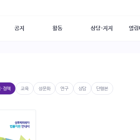
공지
활동
상담·지지
열림
담소
사무 공지
성문화운동
성폭력이란
열림터
행사 참여 안내
법·제도 변화
열림터
성폭력의 개념
자원활동 안내
성폭력 사안대응
성폭력의 대응
공
교육 문의
연구·교육
성문화와 성폭력
일
회원·상담소 소식
통념 점검하기
자
속
생존자 역량강화
함께 고민하기
연
법·정책
교육
성문화
연구
상담
단행본
여성·인권·국제연대
상담 통계
상담지원 안내