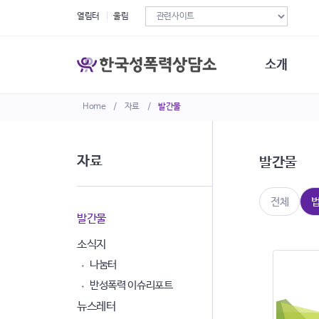
열림터
울림
소개
Home
/
자료
/
발간물
한국성폭력상
연혁
조직구성
자료
발간물
오시는길
재정현황
정관·규정·약
전체
비전선언문
발간물
소식지
나눔터
반성폭력 이슈리포트
뉴스레터