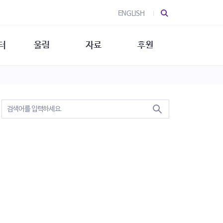
ENGLISH
터
울림
자료
후원
 소개
울림 소개
발간물
후원 안내
 소식
울림 소식
소식지
특별한 후원
뉴스레터
지/소식지
소식지 (new)
상회복
립지원
대/연구