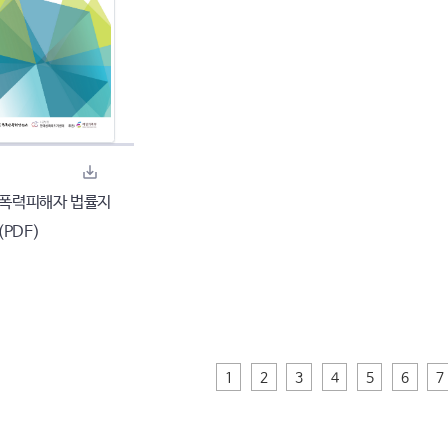
 성폭력피해자 법률지
(PDF)
1
2
3
4
5
6
7