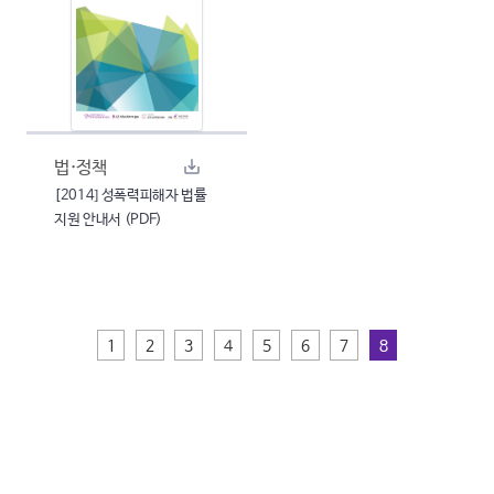
법·정책
[2014] 성폭력피해자 법률
지원 안내서 (PDF)
1
2
3
4
5
6
7
8