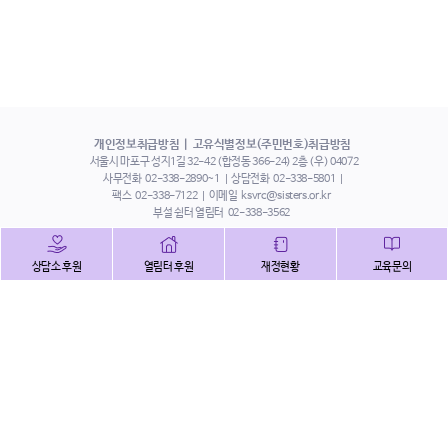
개인정보취급방침
고유식별정보(주민번호)취급방침
서울시 마포구 성지1길 32-42 (합정동 366-24) 2층 (우) 04072
사무전화
02-338-2890~1
상담전화
02-338-5801
팩스
02-338-7122
이메일
ksvrc@sisters.or.kr
부설 쉼터 열림터
02-338-3562
인스타그램
페이스북
트위터
상담소 후원
열림터 후원
재정현황
교육문의
유튜브
해피빈
본 홈페이지에 게시된 이메일 주소 자동 수집을 거부하며,
이를 위반 시 정보통신법에 의하여 처벌됨을 유념하시기 바랍니다.
Copyright©2022 사단법인 한국성폭력상담소 All Right Reserved.