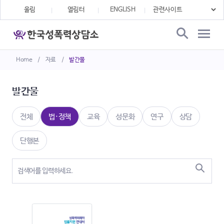
울림
열림터
ENGLISH
Home
/
자료
/
발간물
발간물
전체
법·정책
교육
성문화
연구
상담
단행본