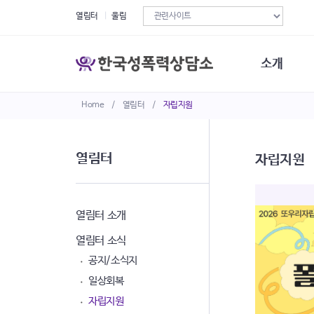
열림터
울림
소개
Home
/
열림터
/
자립지원
한국성폭력상
연혁
조직구성
열림터
자립지원
오시는길
재정현황
정관·규정·약
비전선언문
열림터 소개
열림터 소식
공지/소식지
일상회복
자립지원