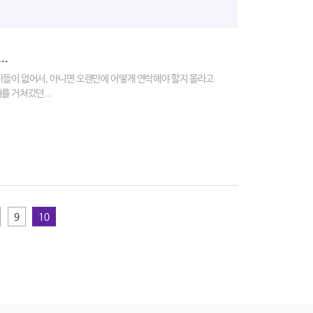
..
들이 없어서, 아니면 오랜만에 어떻게 연락해야 할지 몰라고
를 거쳐갔던...
9
10