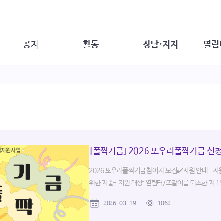
공지
활동
상담·지지
열림
담소
사무 공지
성문화운동
성폭력이란
열림터
행사 참여 안내
법·제도 변화
열림터
성폭력의 개념
자원활동 안내
성폭력 사안대응
성폭력의 대응
공
교육 문의
연구·교육
성문화와 성폭력
일
회원·상담소 소식
통념 점검하기
자
속
생존자 역량강화
함께 고민하기
연
여성·인권·국제연대
[폴짝기금] 2026 또우리폴짝기금 신
상담 통계
상담지원 안내
2026 또우리폴짝기금 참여자 모집✔️지원 안내- 지원 
위한 지출- 지원 대상: 열림터/또같이를 퇴소한 지 1년
2026-03-19
1062