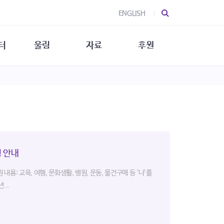
ENGLISH
터
울림
자료
후원
 소개
울림 소개
발간물
후원 안내
 소식
울림 소식
소식지
특별한 후원
뉴스레터
지/소식지
소식지 (new)
상회복
립지원
대/연구
청 안내
내용: 교육, 여행, 문화생활, 병원, 운동, 물건구매 등 ‘나’를
...