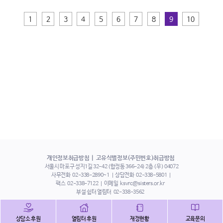
1
2
3
4
5
6
7
8
9
10
개인정보취급방침
고유식별정보(주민번호)취급방침
서울시 마포구 성지1길 32-42 (합정동 366-24) 2층 (우) 04072
사무전화
02-338-2890~1
상담전화
02-338-5801
팩스
02-338-7122
이메일
ksvrc@sisters.or.kr
부설 쉼터 열림터
02-338-3562
인스타그램
페이스북
트위터
상담소 후원
열림터 후원
재정현황
교육문의