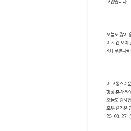
고맙습니다.
---
오늘도 많이 
이 시간 모아 잘
8月 푸른나비
---
이 고통스러운
항상 혼자 싸
오늘도 감사합
모두 즐거운 9
25. 08. 27.