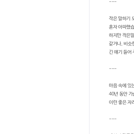
---
작은 말하기 
혼자 아파했습
하지만 작은말
같거나, 비슷
긴 얘기 들어
---
마음 속에 있
40년 동안 
이런 좋은 자
---