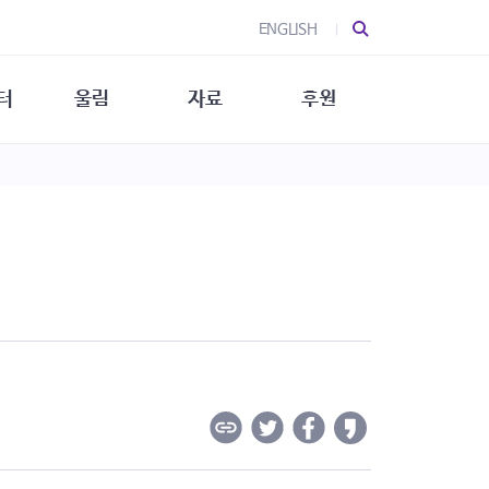
ENGLISH
터
울림
자료
후원
 소개
울림 소개
발간물
후원 안내
 소식
울림 소식
소식지
특별한 후원
뉴스레터
지/소식지
소식지 (new)
상회복
립지원
대/연구