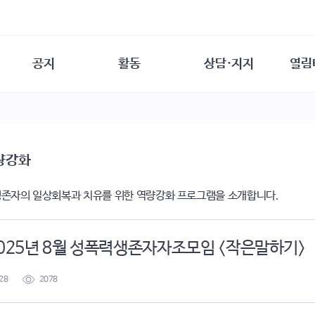
공지
활동
상담·지지
열림
담소
사무 공지
성문화운동
성폭력이란
열림터
행사 참여 안내
법·제도 변화
열림터
성폭력의 개념
자원활동 안내
성폭력 사안대응
성폭력의 대응
공
량강화
교육 문의
연구·교육
성문화와 성폭력
일
회원·상담소 소식
통념 점검하기
자
존자의 일상회복과 치유를 위한 역량강화 프로그램을 소개합니다.
속
생존자 역량강화
함께 고민하기
연
여성·인권·국제연대
상담 통계
상담지원 안내
2025년 8월 성폭력생존자자조모임 <작은말하기>
28
2078