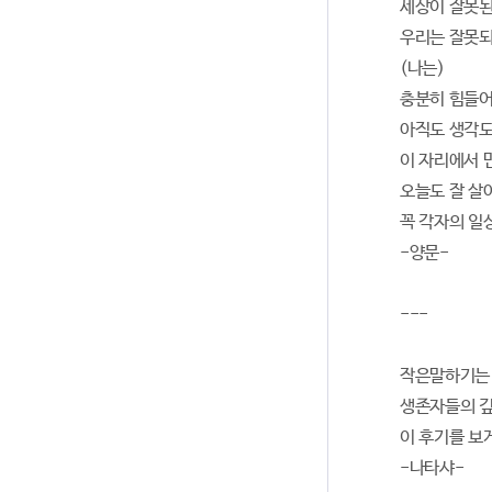
세상이 잘못된
우리는 잘못되
(나는)
충분히 힘들어
아직도 생각도
이 자리에서 
오늘도 잘 살
꼭 각자의 일상
-양문-
---
작은말하기는 
생존자들의 깊
이 후기를 보
-나타샤-