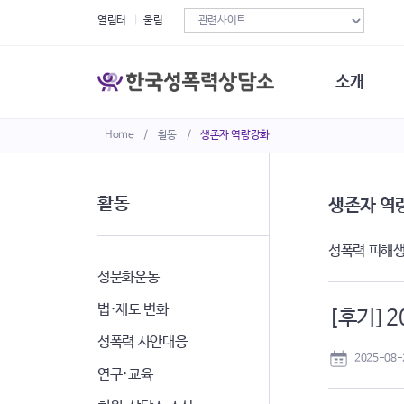
열림터
울림
소개
Home
/
활동
/
생존자 역량강화
한국성폭력상
연혁
조직구성
활동
생존자 역
오시는길
재정현황
성폭력 피해생
정관·규정·약
비전선언문
성문화운동
법·제도 변화
[후기] 
성폭력 사안대응
2025-08-
연구·교육