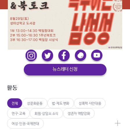
뉴스레터 신청
활동
전체
성문화운동
법·제도 변화
성폭력 사안대응
연구·교육
회원·상담소 소식
생존자 역량강화
여성·인권·국제연대