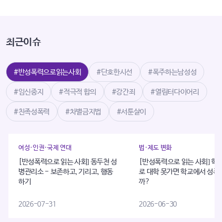
최근이슈
#반성폭력으로읽는사회
#단호한시선
#폭주하는남성성
#임신중지
#적극적 합의
#강간죄
#열림터다이어리
#친족성폭력
#차별금지법
#서툰살이
여성·인권·국제 연대
법·제도 변화
[반성폭력으로 읽는 사회] 동두천 성
[반성폭력으로 읽는 사회] 학
병관리소 - 보존하고, 기리고, 행동
로 대학 못가면 학교에서 성폭
하기
까?
2026-07-31
2026-06-30