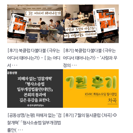
[후기] 북클럽 다불다불 <극우는
[후기] 북클럽 다불다불 <극우는
어디서 태어나는가> - [ ]는 어디
어디서 태어나는가> - ‘사랑과 우
서 ···
정의 ···
[공동성명/논평] 피해자 없는 ‘검
[후기] 7월의 필사클럽 <차곡>🌻
찰개혁’ 「형사소송법 일부개정법
률안( ···