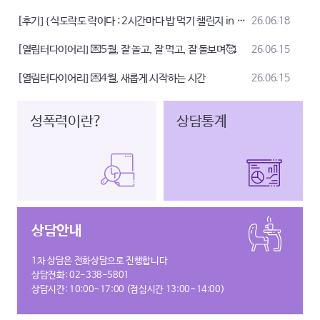
[후기] {식도락도 락이다 : 2시간마다 밥 먹기 챌린지 in 광주} 심신회복캠프 후기입니다
26.06.18
[열림터다이어리] 💌5월, 잘 놀고, 잘 먹고, 잘 돌보며🥰
26.06.15
[열림터다이어리] 💌4월, 새롭게 시작하는 시간
26.06.15
성폭력이란?
상담통계
상담안내
1차 상담은 전화상담으로 진행합니다
상담전화:
02-338-5801
상담시간: 10:00~17:00
(점심시간 13:00~14:00)