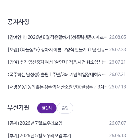
공지사항
[참여안내] 2026년 8월 작은말하기(성폭력생존자자조모임)
26.08.05
[모집] <다돌동🐾> 강아지 여름 보양식 만들기 (1팀 신규 모집!)
26.07.28
[참여] 후기 임신중지 여성 ‘살인죄’ 적용 사건 항소심 방청 및 선고에 관한 입장 발표 기자회견에 함께 해주세요!
26.07.21
<폭주하는 남성성> 출판 1주년/3쇄 기념 백일장대회&북토크
26.07.21
[서명운동] 동의없는 성폭력 재판소원 인용결정촉구 3차 서명운동
26.07.13
부설기관
열림터
울림
[공지] 2026년 7월 또우리모임
26.07.07
[후기] 2026년 5월 또우리모임 후기
26.06.18