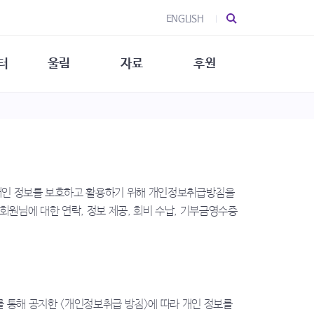
ENGLISH
터
울림
자료
후원
 소개
울림 소개
발간물
후원 안내
 소식
울림 소식
소식지
특별한 후원
뉴스레터
지/소식지
소식지 (new)
상회복
립지원
개인 정보를 보호하고 활용하기 위해 개인정보취급방침을
대/연구
회원님에 대한 연락, 정보 제공, 회비 수납, 기부금영수증
r)를 통해 공지한 <개인정보취급 방침>에 따라 개인 정보를