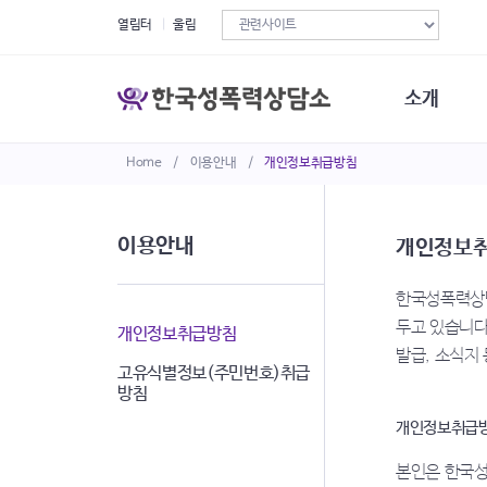
열림터
울림
소개
Home
/
이용안내
/
개인정보취급방침
한국성폭력상
연혁
조직구성
이용안내
개인정보
오시는길
재정현황
한국성폭력상담
정관·규정·약
두고 있습니다
비전선언문
개인정보취급방침
발급, 소식지
고유식별정보(주민번호)취급
방침
개인정보취급방
본인은 한국성폭