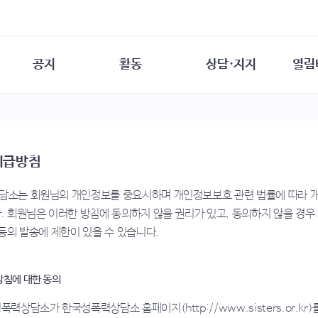
공지
활동
상담·지지
열림
담소
사무 공지
성문화운동
성폭력이란
열림터
행사 참여 안내
법·제도 변화
열림터
성폭력의 개념
자원활동 안내
성폭력 사안대응
성폭력의 대응
공
취급방침
교육 문의
연구·교육
성문화와 성폭력
일
회원·상담소 소식
통념 점검하기
자
소는 회원님의 개인정보를 중요시하며 개인정보보호 관련 법률에 따라 
속
생존자 역량강화
함께 고민하기
연
. 회원님은 이러한 방침에 동의하지 않을 권리가 있고, 동의하지 않을 경우 
여성·인권·국제연대
상담 통계
 등의 발송에 제한이 있을 수 있습니다.
상담지원 안내
침에 대한 동의
력상담소가 한국성폭력상담소 홈페이지(http://www.sisters.or.k