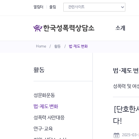
열림터
울림
소개
Home
/
활동
/
법·제도 변화
한국성폭력상
연혁
조직구성
활동
법·제도 
오시는길
재정현황
성폭력 및 여
정관·규정·약
비전선언문
성문화운동
법·제도 변화
[단호한
성폭력 사안대응
다!
연구·교육
2025-03-