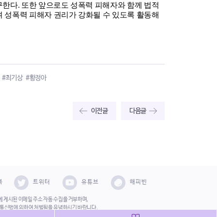
한다. 또한 앞으로도 성폭력 피해자와 함께 법적 
성폭력 피해자 권리가 강화될 수 있도록 활동해 
#최기상
#황정아
이전글
다음글
북
트위터
유튜브
해피빈
 게시된 이메일 주소 자동 수집을 거부하며,
보통신법에 의하여 처벌됨을 유념하시기 바랍니다.
2 사단법인 한국성폭력상담소 All Right Reserved.