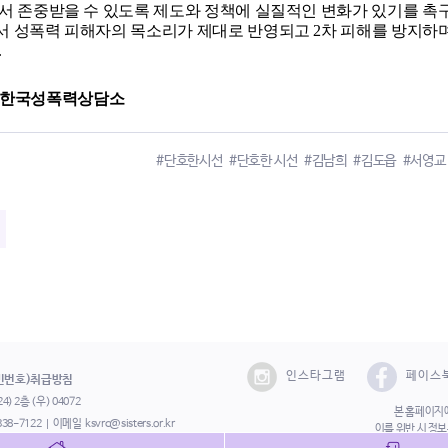
서 존중받을 수 있도록 제도와 정책에 실질적인 변화가 있기를 촉구
 성폭력 피해자의 목소리가 제대로 반영되고 2차 피해를 방지하며 
.
. 28. 한국성폭력상담소
#단호한시선
#단호한 시선
#김남희
#김도읍
#서영교
인스타그램
페이스
민번호)취급방침
) 2층 (우) 04072
본 홈페이지에
338-7122
이메일
ksvrc@sisters.or.kr
이를 위반 시 정
Copyright©202
562