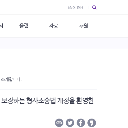
ENGLISH
터
울림
자료
후원
 소개
울림 소개
발간물
후원 안내
 소식
울림 소식
소식지
특별한 후원
뉴스레터
지/소식지
소식지 (new)
상회복
립지원
을 소개합니다.
대/연구
 보장하는 형사소송법 개정을 환영한