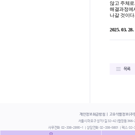
않고 주체로
해결과정에서
나갈 것이다
2025. 03
목록
개인정보취급방침
고유식별정보(주
서울시 마포구 성지1길 32-42 (합정동 366-24
사무전화
02-338-2890~1
상담전화
02-338-5801
팩스
02-
부설 쉼터 열림터
02-338-3