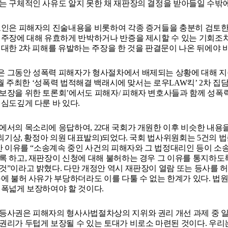
는 구체적인 사유도 알지 못한 채 재판장의 결정을 받아들일 수밖에
고인은 피해자의 진술내용을 비롯하여 각종 증거들을 충분히 검토한 
 주장에 대해 유효하게 반박하거나 반증을 제시할 수 있는 기회조차
 대한 2차 피해를 유발하는 주장을 한 것을 판결문이 나온 뒤에야 
 그동안 성폭력 피해자가 형사절차에서 배제되는 상황에 대해 
 2월 주최한 ‘성폭력 법적해결 백래시에 맞서는 로우LAW킥’ 2차 집
보장을 위한 토론회’에서도 피해자/ 피해자 변호사들과 함께 성폭
 심도깊게 다룬 바 있다.
에서의 목소리에 응답하여, 22대 국회가 개원한 이후 비슷한 내용을
, 최기상, 황정아 의원 대표발의)되었다. 국회 법사위원회는 5건의
제안 이유를 “소송계속 중인 사건의 피해자와 그 법정대리인 등이 
록 하고, 재판장이 신청에 대해 불허하는 경우 그 이유를 통지하
것”이라고 밝혔다. 다만 개정안 역시 재판장이 열람 또는 등사를 
문에 불허 사유가 부당하더라도 이를 다툴 수 없는 한계가 있다. 
 폭넓게 보장하여야 할 것이다. 
등사권은 피해자의 형사사법절차상의 지위와 권리 개선 과제 중 일
권리가 두텁게 보장될 수 있는 토대가 비로소 마련된 것이다. 우리