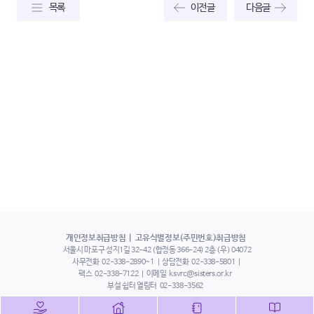
목록
이전글
다음글
개인정보취급방침
고유식별정보(주민번호)취급방침
서울시 마포구 성지1길 32-42 (합정동 366-24) 2층 (우) 04072
사무전화
02-338-2890~1
상담전화
02-338-5801
팩스
02-338-7122
이메일
ksvrc@sisters.or.kr
부설 쉼터 열림터
02-338-3562