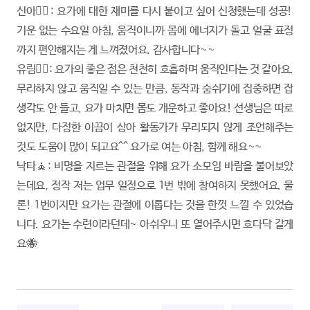
신아🧘‍♀️: 요가에 대한 재미를 다시 붙이고 싶어 신청했는데 성공!
기운 없는 수요일 아침, 움직이니까 몸에 에너지가 돌고 얼굴 표정
까지 편안해지는 게 느껴졌어요. 감사합니다~~
유림🧘‍♂️:
요가의 좋은 점은 천천히 호흡하며 움직인다는 것 같아요.
무리하지 않고 움직일 수 있는 만큼, 동작과 숨쉬기에 집중하면 잡
생각도 안 들고,
요가 마치면 몸도 개운하고 좋아요! 선생님은 따로
없지만, 다정한 이끔이 상아 활동가가 무리되지 않게 조언해주는
것도 도움이 많이 되고요^^ 요가로 여는 아침, 함께 해요~~
낙타🧘:
비명을 지르는 관절을 위해 요가 소모임 바람을 불어보았
는데요, 정작 저는 업무 일정으로 1번 밖에 참여하지 못했어요. 물
론! 1번이지만 요가는 관절에 이롭다는 것을 한껏 느낄 수 있었습
니다. 요가는 수련이라던데~ 아쉬우니 또 열어주시면 호다닥 갈게
요🐝