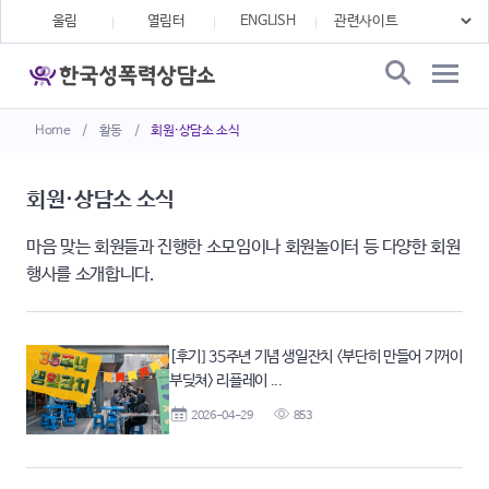
울림
열림터
ENGLISH
Home
/
활동
/
회원·상담소 소식
회원·상담소 소식
마음 맞는 회원들과 진행한 소모임이나 회원놀이터 등 다양한 회원
행사를 소개합니다.
[후기] 35주년 기념 생일잔치 <부단히 만들어 기꺼이
부딪쳐> 리플레이 ...
2026-04-29
853