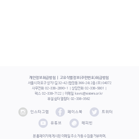
개인정보취급방침
고유식별정보(주민번호)취급방침
서울시 마포구 성지1길 32-42 (합정동 366-24) 2층 (우) 04072
사무전화
02-338-2890~1
상담전화
02-338-5801
팩스
02-338-7122
이메일
ksvrc@sisters.or.kr
부설 쉼터 열림터
02-338-3562
인스타그램
페이스북
트위터
유튜브
해피빈
본 홈페이지에 게시된 이메일 주소 자동 수집을 거부하며,