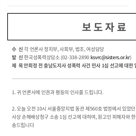
보 도 자 료
수 신
각 언론사 정치부,
사회부, 법조,
여성담당
발 신
한국성폭력상담소 (02-338-2890
ksvrc@sisters.or.kr
)
제 목
안희정 전 충남도지사 성폭력 사건 민사 1심 선고에 대한 
1. 귀 언론사에 인권과 평등의 인사를 드립니다.
2. 오늘 오전 10시 서울중앙지법 동관 제560호 법정에서 있었
사상 손해배상청구 소송 1심 선고에 대하여, 원고인 피해자와
송드립니다