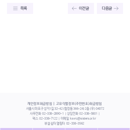
목록
이전글
다음글
개인정보취급방침
고유식별정보(주민번호)취급방침
서울시 마포구 성지1길 32-42 (합정동 366-24) 2층 (우) 04072
사무전화
02-338-2890~1
상담전화
02-338-5801
팩스
02-338-7122
이메일
ksvrc@sisters.or.kr
부설 쉼터 열림터
02-338-3562