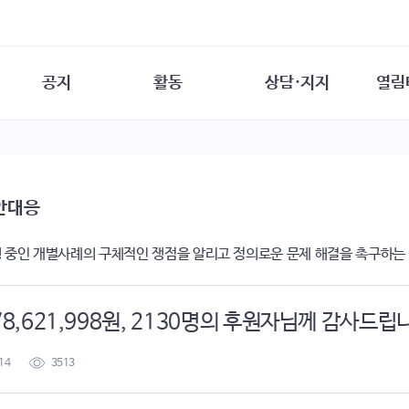
공지
활동
상담·지지
열림
담소
사무 공지
성문화운동
성폭력이란
열림터
행사 참여 안내
법·제도 변화
열림터
성폭력의 개념
자원활동 안내
성폭력 사안대응
성폭력의 대응
공
안대응
교육 문의
연구·교육
성문화와 성폭력
일
회원·상담소 소식
통념 점검하기
자
 중인 개별사례의 구체적인 쟁점을 알리고 정의로운 문제 해결을 촉구하는
속
생존자 역량강화
함께 고민하기
연
여성·인권·국제연대
상담 통계
상담지원 안내
 78,621,998원, 2130명의 후원자님께 감사드립
14
3513