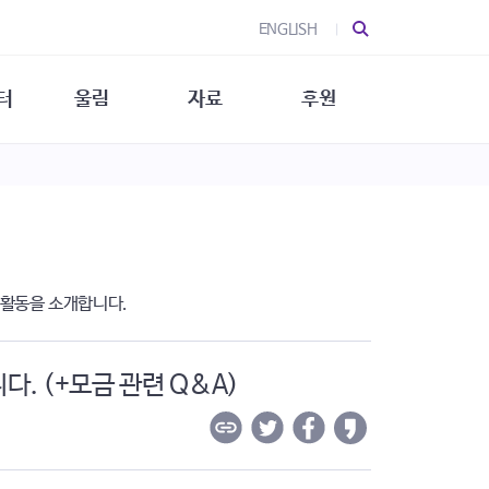
ENGLISH
터
울림
자료
후원
 소개
울림 소개
발간물
후원 안내
 소식
울림 소식
소식지
특별한 후원
뉴스레터
지/소식지
소식지 (new)
상회복
립지원
 활동을 소개합니다.
대/연구
니다. (+모금 관련 Q&A)