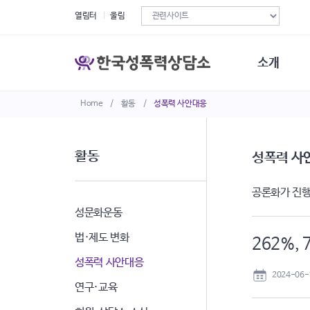
열림터
울림
소개
Home
/
활동
/
성폭력 사안대응
한국성폭력상
연혁
조직구성
활동
성폭력 사
오시는길
재정현황
공론화가 진행
정관·규정·약
비전선언문
성문화운동
법·제도 변화
262%,
성폭력 사안대응
2024-06-
연구·교육