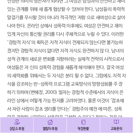
진정한 의미의 생존자가 되려면 그 여성은 남성과의 안전하고 재미
있는 관계를 위해 새 롭게 협상할 수 있어야 한다. 남성들의 폭력적
말걸기를 무시할 것이 아니라 적극적인 저항 으로 새여성으로 살아
나야 한다. 온라인 상에서 성폭력 이후에도 여성은 안전하고 재미
있게 자신의 통신할 권리를 다시 주체적으로 누릴 수 있다. 이러한
'경험적 지식'의 획득은 지적 지식이 전제되지 않는다면 불가능하
겠지만 경험적 지식이 없다면 지적 지식도 완전하지 않 다. 남녀의
성적 관계의 새로운 변화를 지향하려는 실제적 전략의 시작으로서
여성들은 자 신의 성폭력 경험을 새롭게 해석해야 한다. 결국 여성
의 세력화를 위해서는 두 지식은 분리 될 수 없다. 그럼에도 지적 지
식을 강조하는 반-성폭력 프로그램 교육방식의 방향성회를 주 장
하기 위하여(변혜정, 2000) 필자는 경험적 수준에서의 지식이 온
라인 상에서 어떻게 가능 한지를 고려하였다. 물론 이것이 '잡초에
서 자란 사람이 잡초 생리를 안다는' 경험주의 예찬 에 따른, 성폭
력을 경험한 사람만이 성폭력을 극복할 수 있다고 말하는 것은 아
니다. 지적인 수준이든 경험적 수준이든 자신이 아는 만큼 자신의
상담소 후원
열림터 후원
재정현황
교육문의