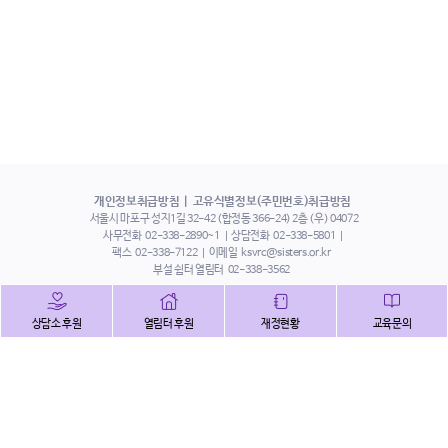
개인정보취급방침
고유식별정보(주민번호)취급방침
서울시 마포구 성지1길 32-42 (합정동 366-24) 2층 (우) 04072
사무전화
02-338-2890~1
상담전화
02-338-5801
팩스
02-338-7122
이메일
ksvrc@sisters.or.kr
부설 쉼터 열림터
02-338-3562
인스타그램
페이스북
트위터
상담소 후원
열림터 후원
재정현황
교육문의
유튜브
해피빈
본 홈페이지에 게시된 이메일 주소 자동 수집을 거부하며,
이를 위반 시 정보통신법에 의하여 처벌됨을 유념하시기 바랍니다.
Copyright©2022 사단법인 한국성폭력상담소 All Right Reserved.