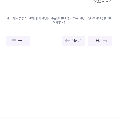
였습니다>
#국제교류협력
#제네바
#UN
#유엔
#여성가족부
#CEDAW
#여성차별
철폐협약
목록
이전글
다음글