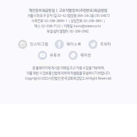
개인정보취급방침
고유식별정보(주민번호)취급방침
서울시 마포구 성지1길 32-42 (합정동 366-24) 2층 (우) 04072
사무전화
02-338-2890~1
상담전화
02-338-5801
팩스
02-338-7122
이메일
ksvrc@sisters.or.kr
부설 쉼터 열림터
02-338-3562
인스타그램
페이스북
트위터
유튜브
해피빈
본 홈페이지에 게시된 이메일 주소 자동 수집을 거부하며,
이를 위반 시 정보통신법에 의하여 처벌됨을 유념하시기 바랍니다.
Copyright©2022 사단법인 한국성폭력상담소 All Right Reserved.