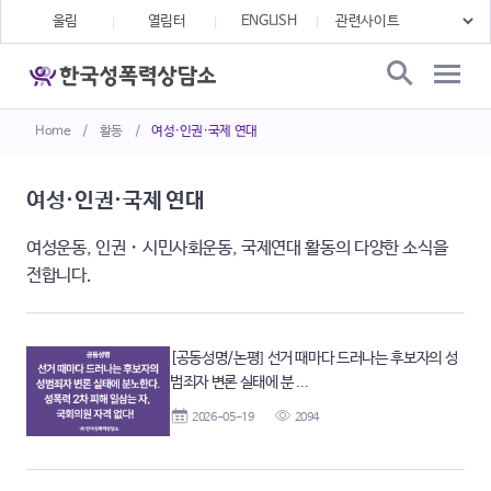
울림
열림터
ENGLISH
Home
/
활동
/
여성·인권·국제 연대
여성·인권·국제 연대
여성운동, 인권・시민사회운동, 국제연대 활동의 다양한 소식을
전합니다.
[공동성명/논평] 선거 때마다 드러나는 후보자의 성
범죄자 변론 실태에 분 ...
2026-05-19
2094