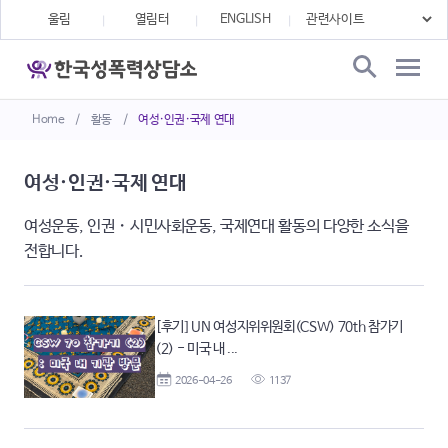
울림
열림터
ENGLISH
Home
/
활동
/
여성·인권·국제 연대
여성·인권·국제 연대
여성운동, 인권・시민사회운동, 국제연대 활동의 다양한 소식을
전합니다.
[후기] UN 여성지위위원회(CSW) 70th 참가기
(2) - 미국 내 ...
2026-04-26
1137