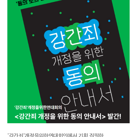
'강간죄'개정을위한연대회의에서 기획,집필한