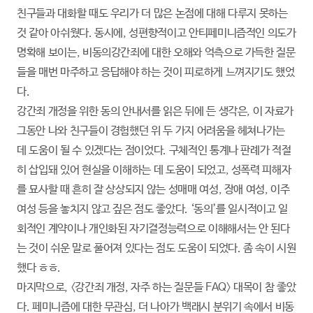
친구들과 대화할 때도 우리가 더 많은 논점에 대해 다루지 못하는
것 같아 아쉬웠다. 동시에, 성편향적이고 안티페미니즘적인 의도가
명확해 보이는, 비동의강간죄에 대한 오해와 억측으로 가득한 질문
들을 매번 마주하고 응답해야 하는 것이 피로하게 느껴지기도 했었
다.
강간죄 개정을 위한 동의 안내서를 읽은 뒤에 든 생각은, 이 자료가
그동안 나와 친구들이 경험했던 위 두 가지 어려움을 헤쳐나가는
데 도움이 될 수 있겠다는 점이었다. 구체적인 통계나 판례가 적절
히 삽입돼 있어 현실을 이해하는 데 도움이 되었고, 성폭력 피해자
를 묘사할 때 흔히 잘 상상되지 않는 성매매 여성, 장애 여성, 이주
여성 등을 놓치지 않고 짚은 점도 좋았다. ‘동의’를 일시적이고 일
회적인 계약이나 개인화된 자기결정능력으로 이해해서는 안 된다
는 것이 쉬운 말로 풀어져 있다는 점도 도움이 되었다. 좀 속이 시원
했다 ㅎㅎ.
마지막으로, 〈강간죄 개정, 자주 하는 질문들 FAQ〉 대목이 참 좋았
다. 페미니즘에 대한 무관심, 더 나아가 백래시 분위기 속에서 비동