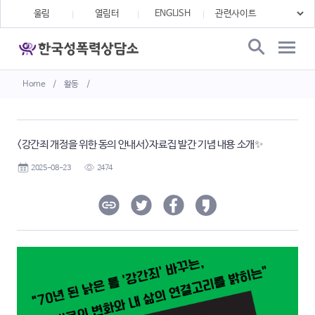
울림
열림터
ENGLISH
Home
/
활동
/
<강간죄 개정을 위한 동의 안내서>자료집 발간 기념 내용 소개✨
2025-08-23
2474