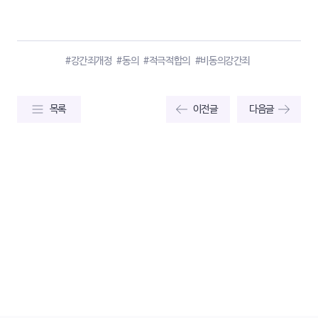
#강간죄개정
#동의
#적극적합의
#비동의강간죄
목록
이전글
다음글