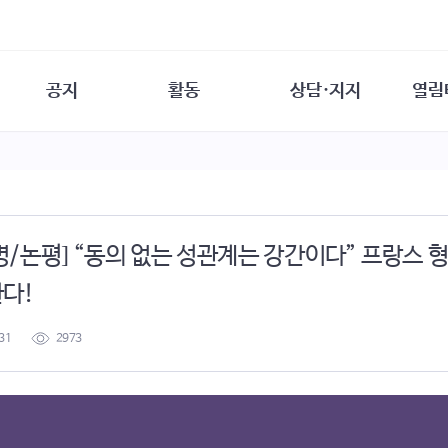
공지
활동
상담·지지
열림
담소
사무 공지
성문화운동
성폭력이란
열림터
행사 참여 안내
법·제도 변화
열림터
성폭력의 개념
자원활동 안내
성폭력 사안대응
성폭력의 대응
공
교육 문의
연구·교육
성문화와 성폭력
일
/논평] “동의 없는 성관계는 강간이다” 프랑스 형
회원·상담소 소식
통념 점검하기
자
속
생존자 역량강화
함께 고민하기
연
한다!
여성·인권·국제연대
상담 통계
상담지원 안내
31
2973