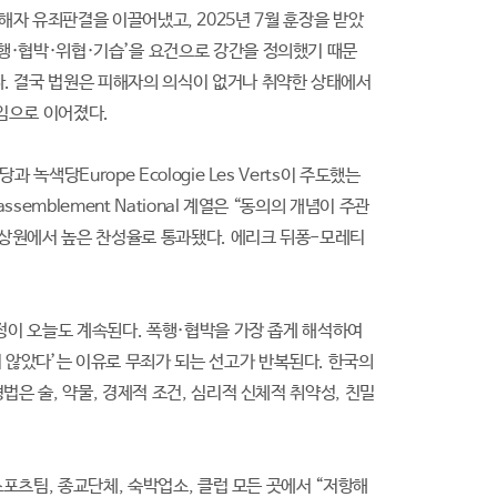
든 가해자 유죄판결을 이끌어냈고, 2025년 7월 훈장을 받았
폭행·협박·위협·기습’을 요건으로 강간을 정의했기 때문
다. 결국 법원은 피해자의 의식이 없거나 취약한 상태에서
직임으로 이어졌다.
색당Europe Ecologie Les Verts이 주도했는
emblement National 계열은 “동의의 개념이 주관
 상원에서 높은 찬성율로 통과됐다. 에리크 뒤퐁-모레티
규정이 오늘도 계속된다. 폭행·협박을 가장 좁게 해석하여
 않았다’는 이유로 무죄가 되는 선고가 반복된다. 한국의
법은 술, 약물, 경제적 조건, 심리적 신체적 취약성, 친밀
스포츠팀, 종교단체, 숙박업소, 클럽 모든 곳에서 “저항해