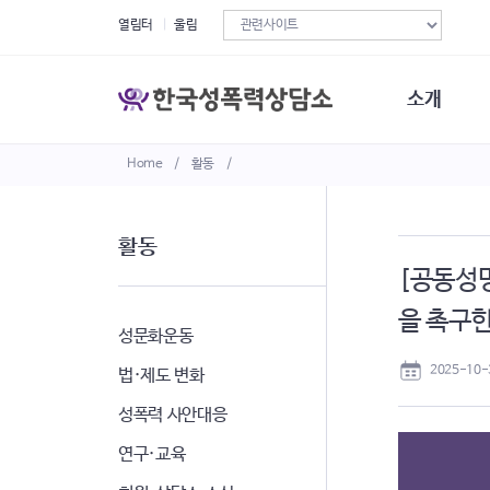
열림터
울림
소개
Home
/
활동
/
한국성폭력상
연혁
조직구성
활동
오시는길
[공동성명
재정현황
정관·규정·약
을 촉구
비전선언문
성문화운동
2025-10-
법·제도 변화
성폭력 사안대응
연구·교육