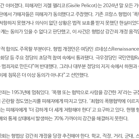
간 이어졌다. 피해자인 지젤 펠리코(Gisèle Pelicot)는 2024년 말 모
재판에서 가해자들은 피해자가 동의했다고 주장했다. 기존 프랑스 형법이 ‘
 저항하지 못했거나 의식이 없던 상황은 법적 보호를 받지 못했던 현실이었
계는 동의가 있을 수 없다고 판단했고, 이 사건은 형법상 강간죄 개정 움
 합의도 주목할 부분이다. 형법 개정안은 여당인 르네상스Renaissance당과 녹
공화당 등 주요 정당의 초당적 참여 속에서 통과됐다. 극우정당인 국민연합Rass
 범죄자로 만든다”며 반대했다. 그러나 대부분 정당의 지지 속에서 하원과
이제 침묵은 더 이상 동의가 아니다”고 선언했다.
간죄는 1953년에 멈춰있다. ‘폭행 또는 협박으로 사람을 강간한 자’라는 
 곤란할 정도였는지를 피해자에게 따지고 있다. ‘최협의 폭행협박에 이르지
 피해자에게 ‘더 강하게 더 세게 저항해야 한다’고 요구하고 있다. 현행 형
지배와 통제 상태에서 발생하는 70% 가까이의 강간을 해결하지 못한다.
회는 형법상 강간죄 개정을 당장 추진해야 한다. 학교, 직장, 거리, 군대, 