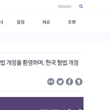
ENGLISH
터
울림
자료
후원
 소개
울림 소개
발간물
후원 안내
 소식
울림 소식
소식지
특별한 후원
뉴스레터
지/소식지
소식지 (new)
상회복
법 개정을 환영하며, 한국 형법 개정
립지원
대/연구