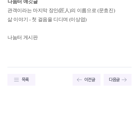
나눔터 얘깃글
관객이라는 마지막 장인(匠人)의 이름으로 (문효진)
삶 이야기 - 첫 걸음을 디디며 (이상엽)
나눔터 게시판
목록
이전글
다음글