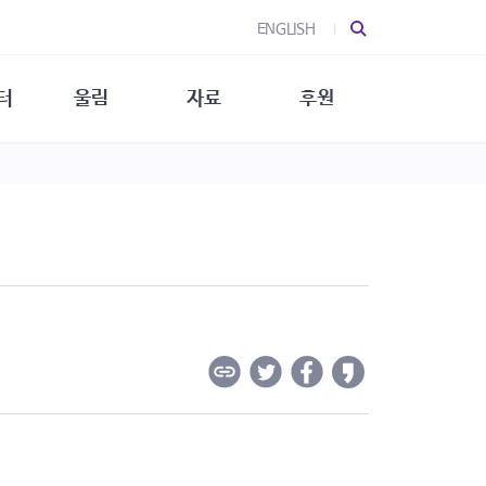
ENGLISH
터
울림
자료
후원
 소개
울림 소개
발간물
후원 안내
 소식
울림 소식
소식지
특별한 후원
뉴스레터
지/소식지
소식지 (new)
상회복
립지원
대/연구