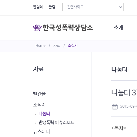
열림터
울림
소개
Home
/
자료
/
소식지
한국성폭력상
연혁
조직구성
자료
나눔터
오시는길
재정현황
정관·규정·약
나눔터 37
비전선언문
발간물
소식지
2015-09-
나눔터
반성폭력 이슈리포트
<목차>
뉴스레터