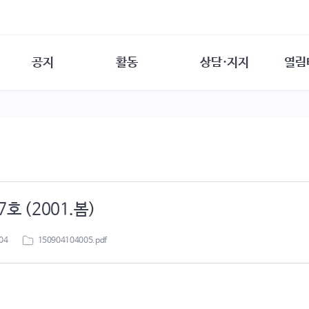
공지
활동
상담·지지
열림
담소
사무 공지
성문화운동
성폭력이란
열림터
행사 참여 안내
법·제도 변화
열림터
성폭력의 개념
자원활동 안내
성폭력 사안대응
성폭력의 대응
공
교육 문의
연구·교육
성문화와 성폭력
일
회원·상담소 소식
통념 점검하기
자
속
생존자 역량강화
함께 고민하기
연
호 (2001.봄)
여성·인권·국제연대
상담 통계
상담지원 안내
04
150904104005.pdf