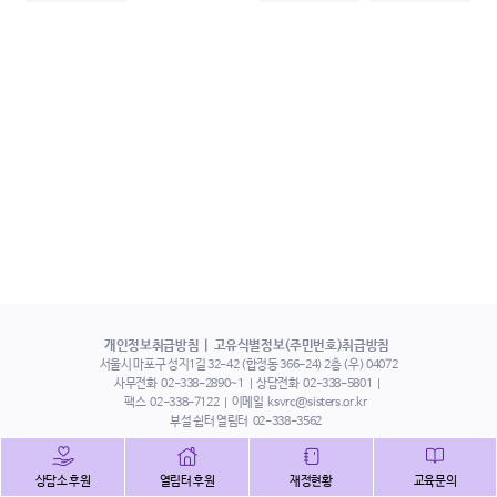
개인정보취급방침
고유식별정보(주민번호)취급방침
서울시 마포구 성지1길 32-42 (합정동 366-24) 2층 (우) 04072
사무전화
02-338-2890~1
상담전화
02-338-5801
팩스
02-338-7122
이메일
ksvrc@sisters.or.kr
부설 쉼터 열림터
02-338-3562
인스타그램
페이스북
트위터
상담소 후원
열림터 후원
재정현황
교육문의