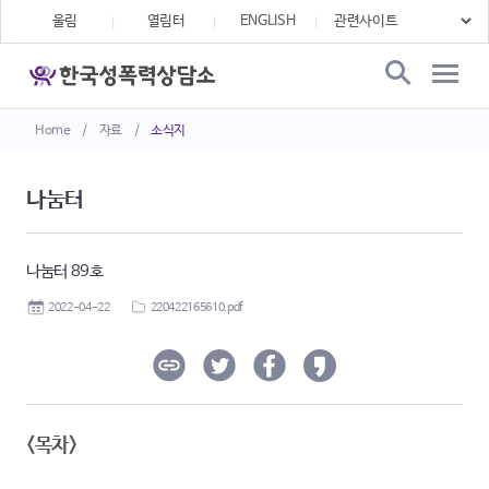
울림
열림터
ENGLISH
Home
/
자료
/
소식지
나눔터
나눔터 89호
2022-04-22
220422165610.pdf
<목차>