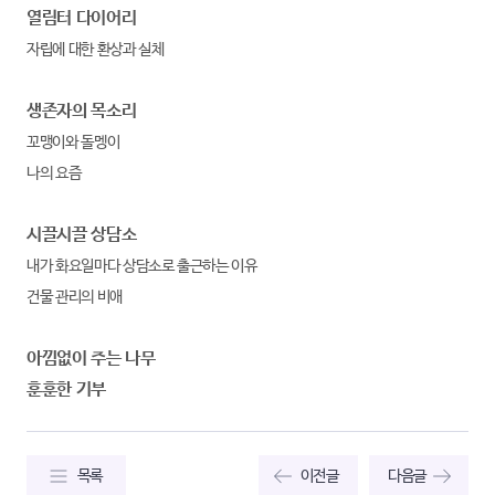
열림터 다이어리
자립에 대한 환상과 실체
생존자의 목소리
꼬맹이와 돌멩이
나의 요즘
시끌시끌 상담소
내가 화요일마다 상담소로 출근하는 이유
건물 관리의 비애
아낌없이 주는 나무
훈훈한 기부
목록
이전글
다음글