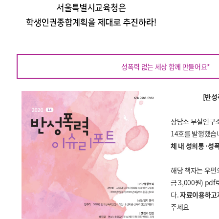
성폭력 없는 세상 함께 만들어요*
[반
성
상담소 부설연구소
14호를 발행했습
체 내 성희롱·성
해당 책자는 우편
금 3,000원) p
다.
자료이용하고자
주세요