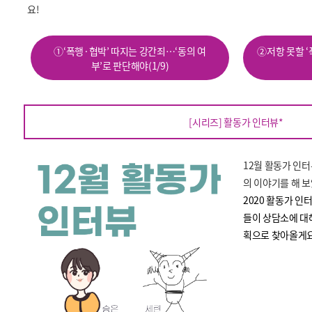
요!
①‘폭행·협박’ 따지는 강간죄…‘동의 여
②저항 못할 ‘
부’로 판단해야(1/9)
[시리즈] 활동가 인터뷰*
12월 활동가 인
의 이야기를 해 
2020 활동가 
들이 상담소에 대해
획으로 찾아올게요