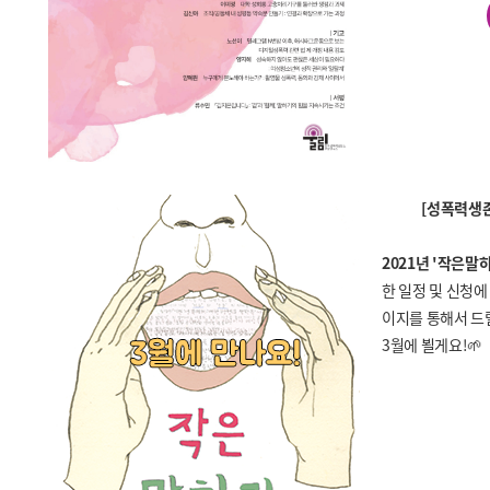
[성폭력생
2021년 '작은말
한 일정 및 신청에
이지를 통해서 드
3월에 뵐게요!🌱