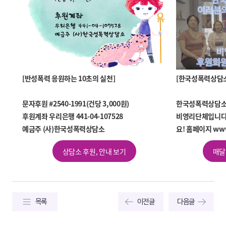
[반성폭력 응원하는 10초의 실천]
[한국성폭력상담소
문자후원 #2540-1991(건당 3,000원)
한국성폭력상담소
후원계좌 우리은행 441-04-107528
비영리단체입니다.
예금주 (사)한국성폭력상담소
요!
홈페이지 www.s
상담소 후원, 안내 보기
매달
목록
이전글
다음글