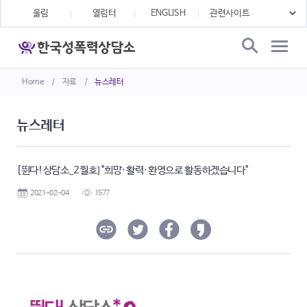
울림
열림터
ENGLISH
Home
/
자료
/
뉴스레터
뉴스레터
[뛴다!상담소_2월호] "희망·활력·환영으로 활동하겠습니다"
2021-02-04
1577