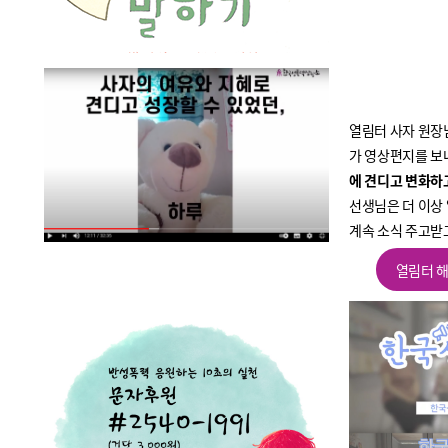
열림터 사자 원장
가 영상편지를 보
에 견디고 변화하
선생님은 더 이상
계속 소식 주고받
열림터 해