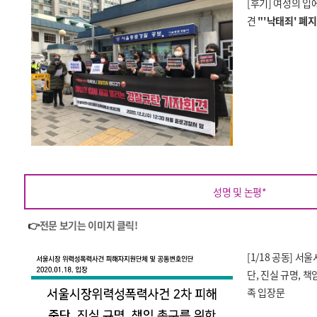
[후기] 여성의 입
견
"'낙태죄' 폐
성명 및 논평*
👉
전문 보기는 이미지 클릭!
[1/18 공동] 
단, 진실 규명, 
족 입장문