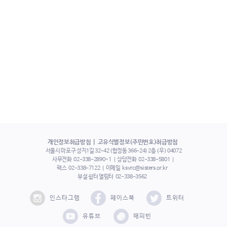
개인정보취급방침
고유식별정보(주민번호)취급방침
서울시 마포구 성지1길 32-42 (합정동 366-24) 2층 (우) 04072
사무전화
02-338-2890~1
상담전화
02-338-5801
팩스
02-338-7122
이메일
ksvrc@sisters.or.kr
부설 쉼터 열림터
02-338-3562
인스타그램
페이스북
트위터
유튜브
해피빈