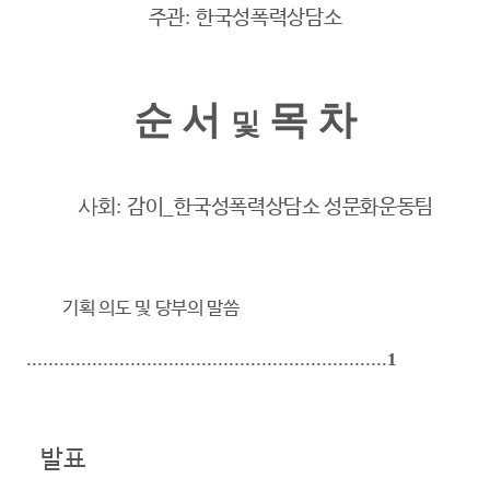
:
주관
한국성폭
력상담소
순 서
목 차
및
사
:
_
회
감이
한국성폭력상담소 성문화운동팀
기획 의도 및 당부의 말씀
..................................................................
1
발표