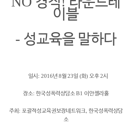
NO
!
경직
라운드테
이블
-
성교육을 말하다
: 2016
8
23
(
)
2
일시
년
월
일
화
오후
시
:
B1
장소
한국성폭력상담소
이안젤라홀
:
,
주최
포괄적성교육권보장네트워크
한국성폭력상담
소