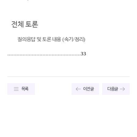
전체 토론
질의응답 및 토론 내용
(
속기
/
정리
)
................................................
33
목록
이전글
다음글