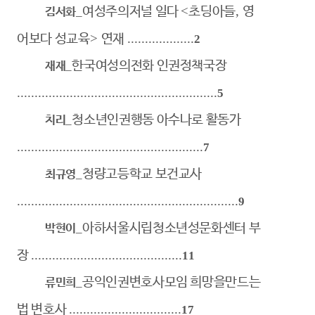
<
,
여성주의저널 일다
초딩아들
영
김서화
_
>
...................
어보다 성교육
연재
2
한국여성의전화 인권정책국장
재재
_
.........................................................
5
청소년인권행동 아수나로 활동가
치리
_
.....................................................
7
청량고등학교 보건교사
최규영
_
...............................................................
9
아하서울시립청소년성문화센터 부
박현이
_
...........................................
장
11
공익인권변호사모임 희망을만드는
류민희
_
................................
법 변호사
17