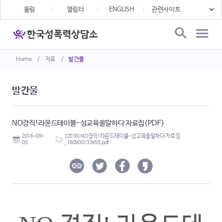
울림
열림터
ENGLISH
Home
/
자료
/
발간물
발간물
NO경직!라운드테이블-성교육을말하다 자료집(PDF)
2016-09-
[2016] NO경직!라운드테이블-성교육을말하다 자료집
05
_160905133455.pdf