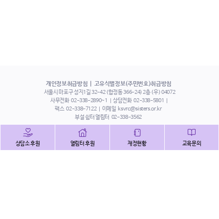
개인정보취급방침
고유식별정보(주민번호)취급방침
서울시 마포구 성지1길 32-42 (합정동 366-24) 2층 (우) 04072
사무전화
02-338-2890~1
상담전화
02-338-5801
팩스
02-338-7122
이메일
ksvrc@sisters.or.kr
부설 쉼터 열림터
02-338-3562
인스타그램
페이스북
트위터
상담소 후원
열림터 후원
재정현황
교육문의
유튜브
해피빈
본 홈페이지에 게시된 이메일 주소 자동 수집을 거부하며,
이를 위반 시 정보통신법에 의하여 처벌됨을 유념하시기 바랍니다.
Copyright©2022 사단법인 한국성폭력상담소 All Right Reserved.