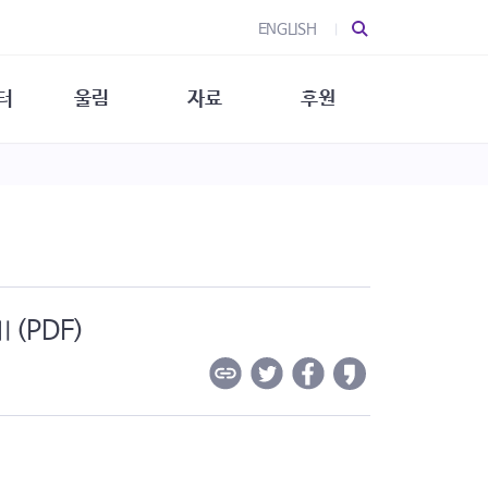
ENGLISH
터
울림
자료
후원
 소개
울림 소개
발간물
후원 안내
 소식
울림 소식
소식지
특별한 후원
뉴스레터
지/소식지
소식지 (new)
상회복
립지원
대/연구
Ⅱ(PDF)