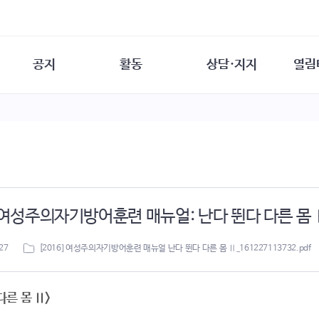
공지
활동
상담·지지
열림
담소
사무 공지
성문화운동
성폭력이란
열림터
행사 참여 안내
법·제도 변화
열림터
성폭력의 개념
자원활동 안내
성폭력 사안대응
성폭력의 대응
공
교육 문의
연구·교육
성문화와 성폭력
일
회원·상담소 소식
통념 점검하기
자
속
생존자 역량강화
함께 고민하기
연
] 여성주의자기방어훈련 매뉴얼: 난다 뛴다 다른 몸 
여성·인권·국제연대
상담 통계
상담지원 안내
27
[2016] 여성주의자기방어훈련 매뉴얼 난다 뛴다 다른 몸 Ⅱ_161227113732.pdf
다른 몸 Ⅱ>