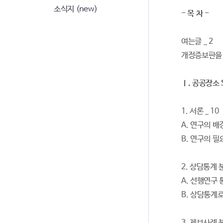
소식지 (new)
- 목 차 -
여는글 _ 2
개정증보판을 내
Ⅰ. 공공장소 
1. 서론 _ 10
A. 연구의 배
B. 연구의 
2. 상담통계 분
A. 선행연구
B. 상담통계
3. 제보사례 분