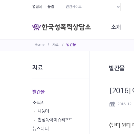
열림터
울림
소개
Home
/
자료
/
발간물
한국성폭력상
연혁
조직구성
자료
발간물
오시는길
재정현황
정관·규정·약
[2016
비전선언문
발간물
소식지
2016-12-
나눔터
반성폭력 이슈리포트
<난다 뛴다 
뉴스레터