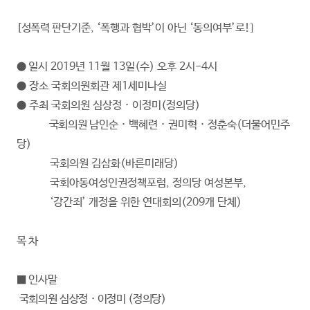
[성폭력
판단기준,
‘폭행과
협박’이
아닌
‘동의여부’로!]
●
일시
2019년
11월
13일(수)
오후
2시-4시
●
장소
국회의원회관
제1세미나실
●
주최
국회의원
심상정
·
이정미(정의당)
국회의원
남인순
·
백혜련
·
권미혁
·
정춘숙(더불어민주
당)
국회의원
김삼화(바른미래당)
국회아동여성인권정책포럼,
정의당
여성본부,
‘강간죄’
개정을
위한
연대회의(209개
단체)
목 차
■ 인사말
국회의원 심상정 · 이정미 (정의당)