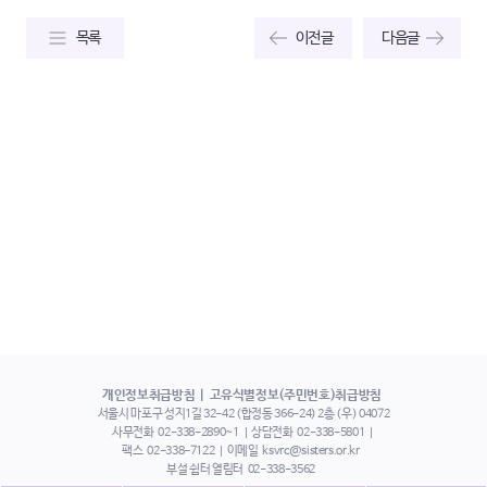
목록
이전글
다음글
개인정보취급방침
고유식별정보(주민번호)취급방침
서울시 마포구 성지1길 32-42 (합정동 366-24) 2층 (우) 04072
사무전화
02-338-2890~1
상담전화
02-338-5801
팩스
02-338-7122
이메일
ksvrc@sisters.or.kr
부설 쉼터 열림터
02-338-3562