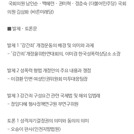
국회의원 남인순 · 백혜련 · 권미혁 · 정춘숙 (더불어민주당) 국회
의원 김삼화 (바른미래당)
■ 발제 · 토론문
발제 1 ‘강간죄’ 개정운동의 배경 및 의미와 과제
- '강간죄'개정을위한연대회의, 이미경 한국성폭력상담소 소장
발제 2 성폭력 형법 개정안의 주요 내용과 쟁점
- 이경환 민변 여성인권위원회 미투대응팀장
발제 3 강간죄 구성요건 관련 국제법 및 해외 입법례
- 장임다혜 형사정책연구원 부연구위원
토론 1 성적자기결정권의 의미와 동의의 의미
- 오승이 판사(인천지방법원)