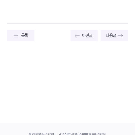
목록
이전글
다음글
개인정보취급방침
고유식별정보(주민번호)취급방침