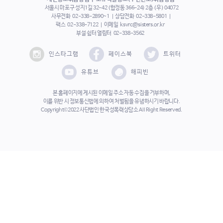
서울시 마포구 성지1길 32-42 (합정동 366-24) 2층 (우) 04072
사무전화
02-338-2890~1
상담전화
02-338-5801
팩스
02-338-7122
이메일
ksvrc@sisters.or.kr
부설 쉼터 열림터
02-338-3562
인스타그램
페이스북
트위터
유튜브
해피빈
본 홈페이지에 게시된 이메일 주소 자동 수집을 거부하며,
이를 위반 시 정보통신법에 의하여 처벌됨을 유념하시기 바랍니다.
Copyright©2022 사단법인 한국성폭력상담소 All Right Reserved.