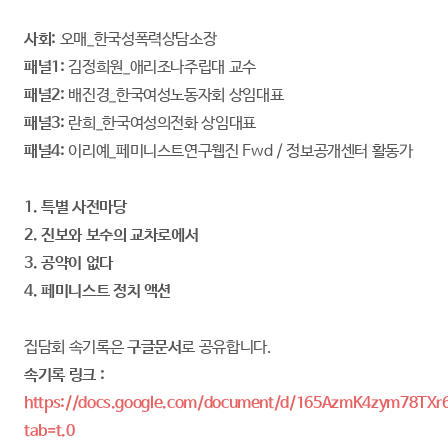
사회:
오매_한국성폭력상담소장
패널1:
김정희원_애리조나주립대 교수
패널2:
배진경_한국여성노동자회 상임대표
패널3:
란희_한국여성의전화 상임대표
패널4:
이리예_페미니스트연구웹진 Fwd / 정보공개센터 활동가
1. 특별 사전마당
2. 진보와 보수의 교차로에서
3. 공약이 없다
4. 페미니스트 정치 액션
집담회 속기록은
구글문서
로 공유합니다.
속기록 링크 :
https://docs.google.com/document/d/165AzmK4zym78T
tab=t.0