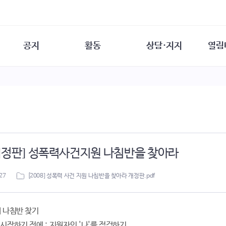
공지
활동
상담·지지
열림
담소
사무 공지
성문화운동
성폭력이란
열림터
행사 참여 안내
법·제도 변화
열림터
성폭력의 개념
자원활동 안내
성폭력 사안대응
성폭력의 대응
공
교육 문의
연구·교육
성문화와 성폭력
일
회원·상담소 소식
통념 점검하기
자
속
생존자 역량강화
함께 고민하기
연
8개정판] 성폭력사건지원 나침반을 찾아라
여성·인권·국제연대
상담 통계
상담지원 안내
27
[2008] 성폭력 사건 지원 나침반을 찾아라 개정판.pdf
의 나침반 찾기
시작하기 전에 : 지원자인 '나'를 점검하기