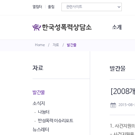
열림터
울림
소개
Home
/
자료
/
발간물
한국성폭력상
연혁
조직구성
자료
발간물
오시는길
재정현황
정관·규정·약
[200
비전선언문
발간물
소식지
2015-08-
나눔터
반성폭력 이슈리포트
1. 사건지원
뉴스레터
- 사건지원을 