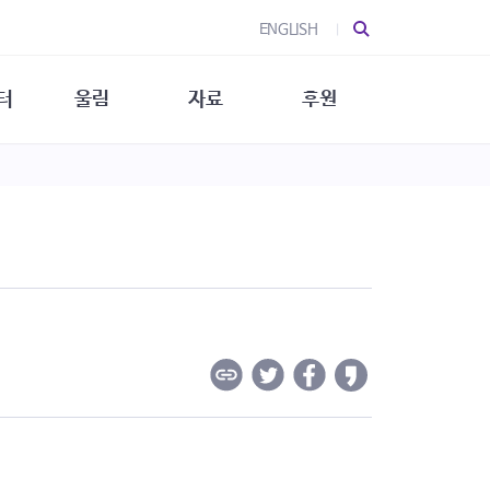
ENGLISH
터
울림
자료
후원
 소개
울림 소개
발간물
후원 안내
 소식
울림 소식
소식지
특별한 후원
뉴스레터
지/소식지
소식지 (new)
상회복
립지원
대/연구