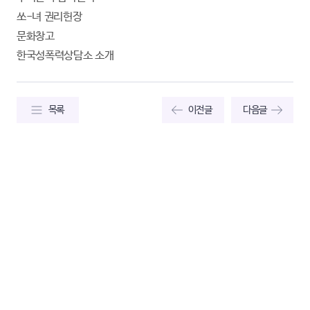
쏘-녀 권리헌장
문화창고
한국성폭력상담소 소개
목록
이전글
다음글