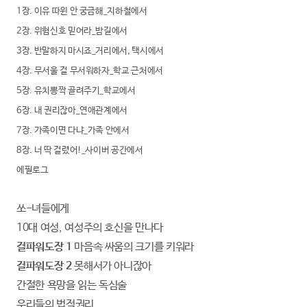
1장. 이유 따윈 안 궁금해
_지하철에서
2장. 위험신호 믿어라
_밤길에서
3장. 반말하지 마시죠
_거리에서, 택시에서
4장. 무서울 걸 무서워하자
_학교 근처에서
5장. 유치뽕짝 골려주기
_학교에서
6장. 내 권리잖아
_연애관계에서
7장. 가족이면 다냐
_가족 안에서
8장. 너 딱 걸렸어!_
사이버 공간에서
에필로그
쏘-녀들에게
10대 여성, 여성주의 호신을 만나다
걸파워도장 1
마음속 싸움의 크기를 키워라
걸파워도장 2
못해서가 아니잖아
간절한 욕망을 읽는 독심술
우리들의 법적권리