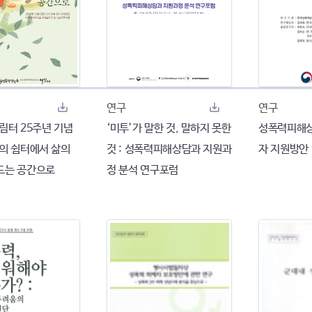
연구
연구
 열림터 25주년 기념
‘미투’가 말한 것, 말하지 못한
성폭력피해상
호의 쉼터에서 삶의
것 : 성폭력피해상담과 지원과
자 지원방안
드는 공간으로
정 분석 연구포럼