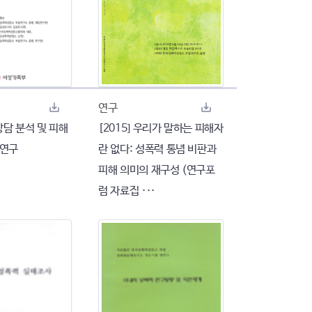
연구
담 분석 및 피해
[2015] 우리가 말하는 피해자
 연구
란 없다: 성폭력 통념 비판과
피해 의미의 재구성 (연구포
럼 자료집 ···