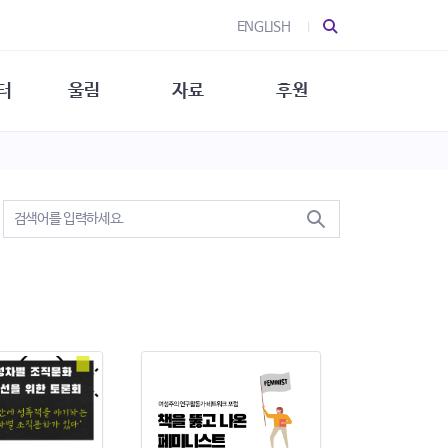
ENGLISH
터
울림
자료
후원
 소개
울림 소개
발간물
후원 안내
 소식
울림 소식
소식지
특별한 후원
뉴스레터
지/소식지
소식지 (new)
상회복
립지원
대/연구