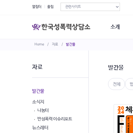
열림터
울림
소개
Home
/
자료
/
발간물
한국성폭력상
연혁
조직구성
자료
발간물
오시는길
재정현황
정관·규정·약
전체
비전선언문
발간물
소식지
나눔터
반성폭력 이슈리포트
뉴스레터