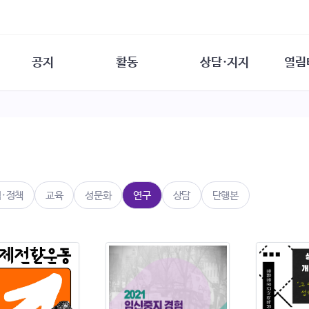
공지
활동
상담·지지
열림
담소
사무 공지
성문화운동
성폭력이란
열림터
행사 참여 안내
법·제도 변화
열림터
성폭력의 개념
자원활동 안내
성폭력 사안대응
성폭력의 대응
공
교육 문의
연구·교육
성문화와 성폭력
일
회원·상담소 소식
통념 점검하기
자
속
생존자 역량강화
함께 고민하기
연
법·정책
교육
성문화
연구
상담
단행본
여성·인권·국제연대
상담 통계
상담지원 안내