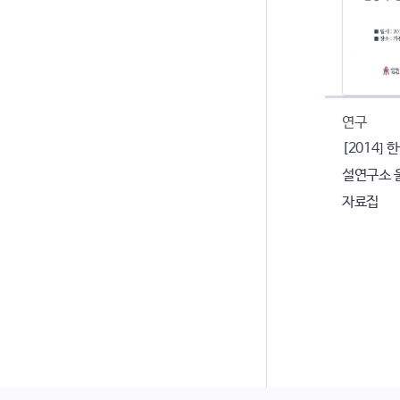
연구
[2014]
설연구소 
자료집