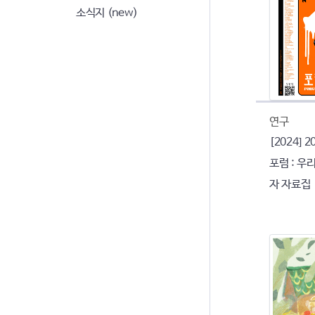
소식지 (new)
연구
[2024]
포럼 : 우
자 자료집