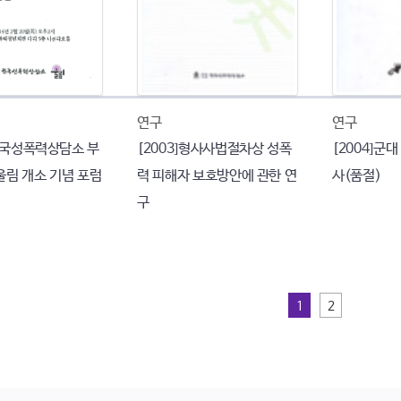
연구
연구
 한국성폭력상담소 부
[2003]형사사법절차상 성폭
[2004]군
울림 개소 기념 포럼
력 피해자 보호방안에 관한 연
사(품절)
구
1
2