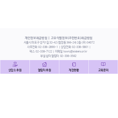
개인정보취급방침
고유식별정보(주민번호)취급방침
서울시 마포구 성지1길 32-42 (합정동 366-24) 2층 (우) 04072
사무전화
02-338-2890~1
상담전화
02-338-5801
팩스
02-338-7122
이메일
ksvrc@sisters.or.kr
부설 쉼터 열림터
02-338-3562
인스타그램
페이스북
트위터
상담소 후원
열림터 후원
재정현황
교육문의
유튜브
해피빈
본 홈페이지에 게시된 이메일 주소 자동 수집을 거부하며,
이를 위반 시 정보통신법에 의하여 처벌됨을 유념하시기 바랍니다.
Copyright©2022 사단법인 한국성폭력상담소 All Right Reserved.