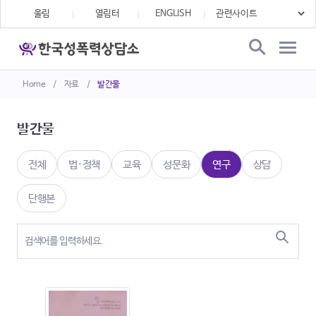
울림
열림터
ENGLISH
Home
/
자료
/
발간물
발간물
전체
법·정책
교육
성문화
연구
상담
단행본