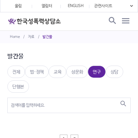
울림
열림터
ENGLISH
Home
/
자료
/
발간물
발간물
전체
법·정책
교육
성문화
연구
상담
단행본